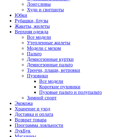
Лонгсливы
Худи и свитшоты
Юбки
Рубашки, блузы
Жакеты, жилеты
Верхняя одежда
Все модели
Утепленные жилеты
Модели с мехом
Пальто
Демисезонные куртки
Демисезонные пальто
Тренчи, плащи, ветровки
Пуховики
Все модели
Короткие пуховики
Пуховые пальто и полупальто
Зимний спорт
Экокожа
Хранение и уход
Доставка и оплата
Возврат товара
Программа лояльности
ЛукБук
Магазины