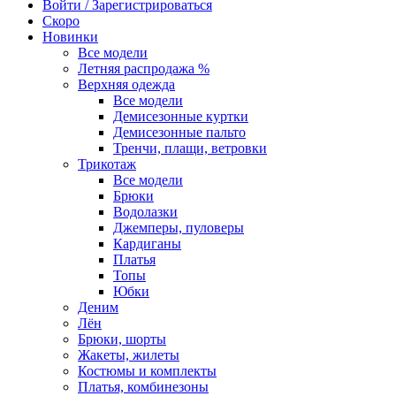
Войти / Зарегистрироваться
Скоро
Новинки
Все модели
Летняя распродажа %
Верхняя одежда
Все модели
Демисезонные куртки
Демисезонные пальто
Тренчи, плащи, ветровки
Трикотаж
Все модели
Брюки
Водолазки
Джемперы, пуловеры
Кардиганы
Платья
Топы
Юбки
Деним
Лён
Брюки, шорты
Жакеты, жилеты
Костюмы и комплекты
Платья, комбинезоны