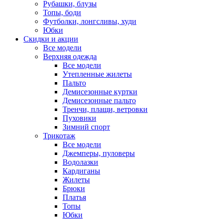
Рубашки, блузы
Топы, боди
Футболки, лонгсливы, худи
Юбки
Скидки и акции
Все модели
Верхняя одежда
Все модели
Утепленные жилеты
Пальто
Демисезонные куртки
Демисезонные пальто
Тренчи, плащи, ветровки
Пуховики
Зимний спорт
Трикотаж
Все модели
Джемперы, пуловеры
Водолазки
Кардиганы
Жилеты
Брюки
Платья
Топы
Юбки