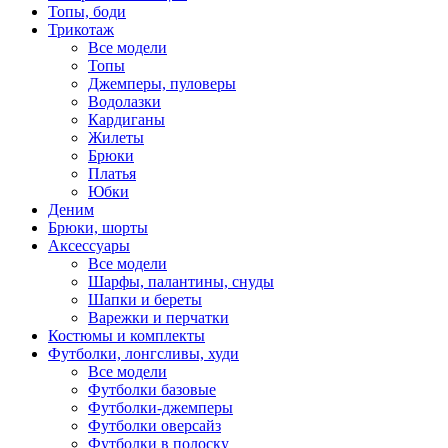
Топы, боди
Трикотаж
Все модели
Топы
Джемперы, пуловеры
Водолазки
Кардиганы
Жилеты
Брюки
Платья
Юбки
Деним
Брюки, шорты
Аксессуары
Все модели
Шарфы, палантины, снуды
Шапки и береты
Варежки и перчатки
Костюмы и комплекты
Футболки, лонгсливы, худи
Все модели
Футболки базовые
Футболки-джемперы
Футболки оверсайз
Футболки в полоску