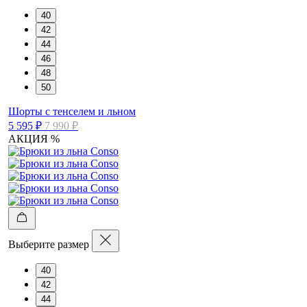
40
42
44
46
48
50
Шорты с тенселем и льном
5 595 ₽
7 990 ₽
АКЦИЯ %
Выберите размер
40
42
44