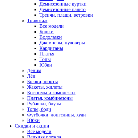
Демисезонные куртки
Демисезонные пальто
Тренчи, плащи, ветровки
Трикотаж
Все модели
Брюки
Водолазки
Джемперы, пуловеры
Кардиганы
Платья
Топы
Юбки
Деним
Лён
Брюки, шорты
Жакеты, жилеты
Костюмы и комплекты
Платья, комбинезоны
Рубашки, блузы
Топы, боди
Футболки, лонгсливы, худи
Юбки
Скидки и акции
Все модели
Верхняя одежда