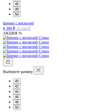
46
48
50
Брюки с вискозой
8 390 ₽
10 490 ₽
АКЦИЯ %
Выберите размер
40
42
44
46
48
50