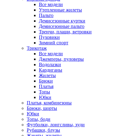
Все модели
Утепленные жилеты
Пальто
Демисезонные куртки
Демисезонные пальто
Тренчи, плащи, ветровки
Пуховики
Зимний спорт
Трикотаж
Все модели
Джемперы, пуловеры
Водолазки
Кардиганы
Жилеты
Брюки
Платья
Топы
Юбки
Платья, комбинезоны
Брюки, шорты
Юбки
Топы, боди
Футболки, лонгсливы, худи
Рубашки, блузы
Жакеты, жилеты