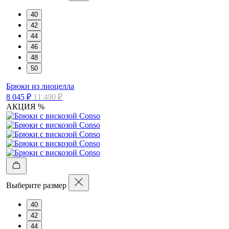
40
42
44
46
48
50
Брюки из лиоцелла
8 045 ₽
11 490 ₽
АКЦИЯ %
Выберите размер
40
42
44