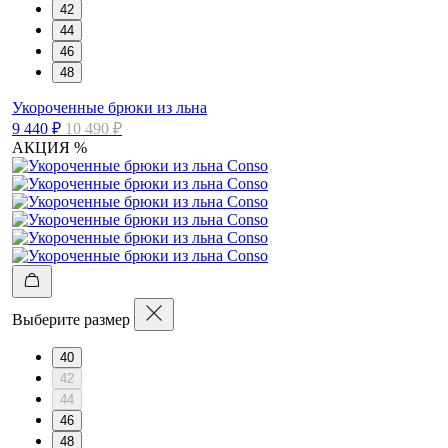
42
44
46
48
Укороченные брюки из льна
9 440 ₽
10 490 ₽
АКЦИЯ %
Выберите размер
40
42
44
46
48