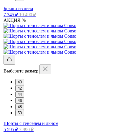
Брюки из льна
7 345 ₽
10 490 ₽
АКЦИЯ %
Выберите размер
40
42
44
46
48
50
Шорты с тенселем и льном
5 595 ₽
7 990 ₽