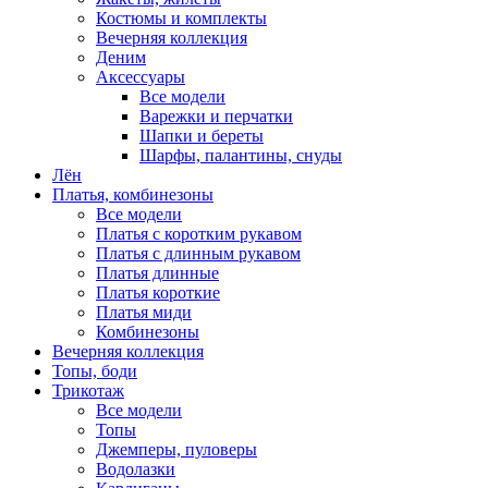
Костюмы и комплекты
Вечерняя коллекция
Деним
Аксессуары
Все модели
Варежки и перчатки
Шапки и береты
Шарфы, палантины, снуды
Лён
Платья, комбинезоны
Все модели
Платья с коротким рукавом
Платья с длинным рукавом
Платья длинные
Платья короткие
Платья миди
Комбинезоны
Вечерняя коллекция
Топы, боди
Трикотаж
Все модели
Топы
Джемперы, пуловеры
Водолазки