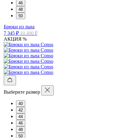
46
48
50
Брюки из льна
7 345 ₽
10 490 ₽
АКЦИЯ %
Выберите размер
40
42
44
46
48
50