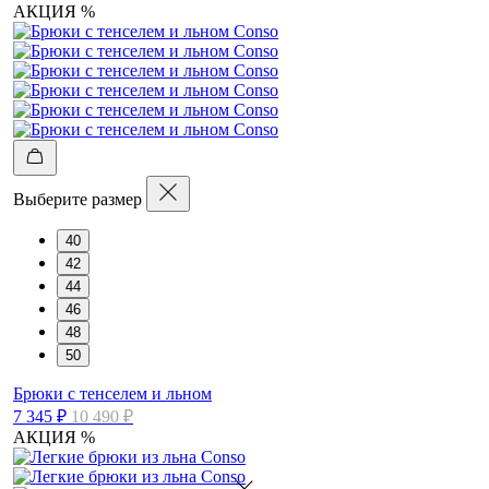
АКЦИЯ %
Выберите размер
40
42
44
46
48
50
Брюки с тенселем и льном
7 345 ₽
10 490 ₽
АКЦИЯ %