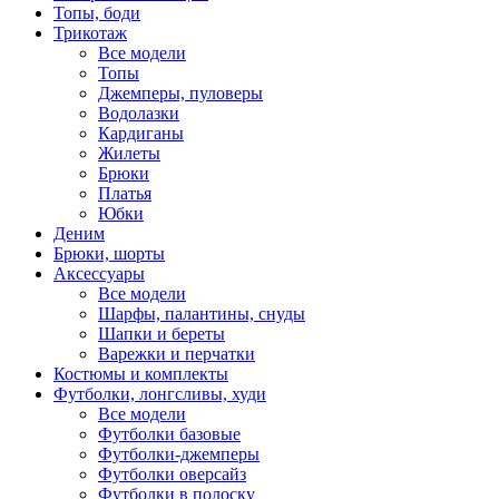
Топы, боди
Трикотаж
Все модели
Топы
Джемперы, пуловеры
Водолазки
Кардиганы
Жилеты
Брюки
Платья
Юбки
Деним
Брюки, шорты
Аксессуары
Все модели
Шарфы, палантины, снуды
Шапки и береты
Варежки и перчатки
Костюмы и комплекты
Футболки, лонгсливы, худи
Все модели
Футболки базовые
Футболки-джемперы
Футболки оверсайз
Футболки в полоску