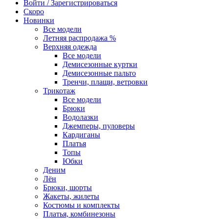
Войти / Зарегистрироваться
Скоро
Новинки
Все модели
Летняя распродажа %
Верхняя одежда
Все модели
Демисезонные куртки
Демисезонные пальто
Тренчи, плащи, ветровки
Трикотаж
Все модели
Брюки
Водолазки
Джемперы, пуловеры
Кардиганы
Платья
Топы
Юбки
Деним
Лён
Брюки, шорты
Жакеты, жилеты
Костюмы и комплекты
Платья, комбинезоны