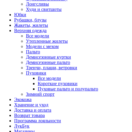
Лонгсливы
Худи и свитшоты
Юбки
Рубашки, блузы
Жакеты, жилеты
Верхняя одежда
Все модели
Утепленные жилеты
Модели с мехом
Пальто
Демисезонные куртки
Демисезонные пальто
Тренчи, плащи, ветровки
Пуховики
Все модели
Короткие пуховики
Пуховые пальто и полупальто
Зимний спорт
Экокожа
Хранение и уход
Доставка и оплата
Возврат товара
Программа лояльности
ЛукБук
Магазины