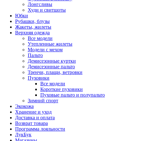
Лонгсливы
Худи и свитшоты
Юбки
Рубашки, блузы
Жакеты, жилеты
Верхняя одежда
Все модели
Утепленные жилеты
Модели с мехом
Пальто
Демисезонные куртки
Демисезонные пальто
Тренчи, плащи, ветровки
Пуховики
Все модели
Короткие пуховики
Пуховые пальто и полупальто
Зимний спорт
Экокожа
Хранение и уход
Доставка и оплата
Возврат товара
Программа лояльности
ЛукБук
Магазины