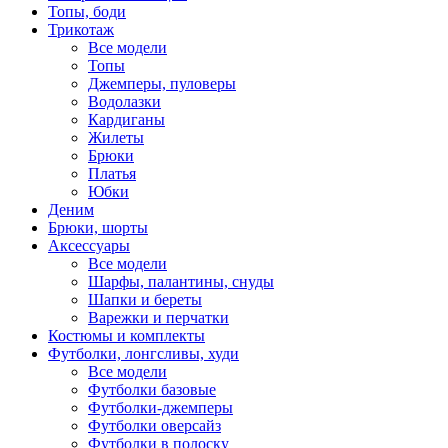
Топы, боди
Трикотаж
Все модели
Топы
Джемперы, пуловеры
Водолазки
Кардиганы
Жилеты
Брюки
Платья
Юбки
Деним
Брюки, шорты
Аксессуары
Все модели
Шарфы, палантины, снуды
Шапки и береты
Варежки и перчатки
Костюмы и комплекты
Футболки, лонгсливы, худи
Все модели
Футболки базовые
Футболки-джемперы
Футболки оверсайз
Футболки в полоску