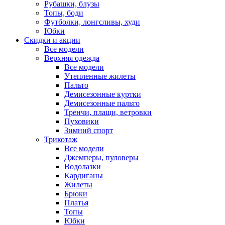
Рубашки, блузы
Топы, боди
Футболки, лонгсливы, худи
Юбки
Скидки и акции
Все модели
Верхняя одежда
Все модели
Утепленные жилеты
Пальто
Демисезонные куртки
Демисезонные пальто
Тренчи, плащи, ветровки
Пуховики
Зимний спорт
Трикотаж
Все модели
Джемперы, пуловеры
Водолазки
Кардиганы
Жилеты
Брюки
Платья
Топы
Юбки