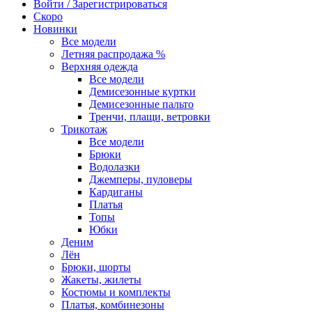
Войти / Зарегистрироваться
Скоро
Новинки
Все модели
Летняя распродажа %
Верхняя одежда
Все модели
Демисезонные куртки
Демисезонные пальто
Тренчи, плащи, ветровки
Трикотаж
Все модели
Брюки
Водолазки
Джемперы, пуловеры
Кардиганы
Платья
Топы
Юбки
Деним
Лён
Брюки, шорты
Жакеты, жилеты
Костюмы и комплекты
Платья, комбинезоны