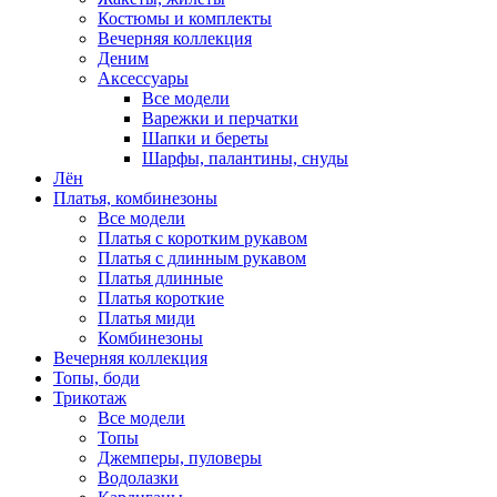
Костюмы и комплекты
Вечерняя коллекция
Деним
Аксессуары
Все модели
Варежки и перчатки
Шапки и береты
Шарфы, палантины, снуды
Лён
Платья, комбинезоны
Все модели
Платья с коротким рукавом
Платья с длинным рукавом
Платья длинные
Платья короткие
Платья миди
Комбинезоны
Вечерняя коллекция
Топы, боди
Трикотаж
Все модели
Топы
Джемперы, пуловеры
Водолазки