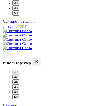
46
48
50
Свитшот на молнии
3 495 ₽
8 738 ₽
Выберите размер
40
42
44
46
48
50
Свитшот