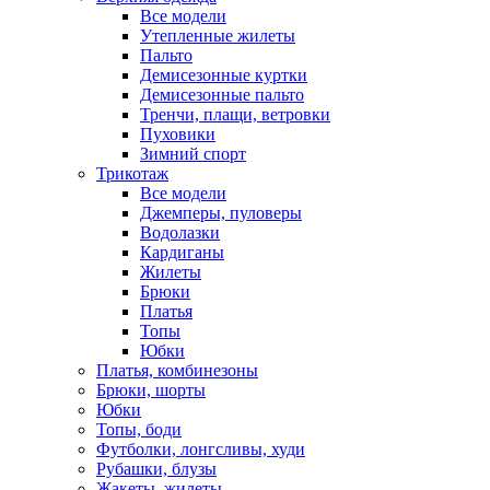
Все модели
Утепленные жилеты
Пальто
Демисезонные куртки
Демисезонные пальто
Тренчи, плащи, ветровки
Пуховики
Зимний спорт
Трикотаж
Все модели
Джемперы, пуловеры
Водолазки
Кардиганы
Жилеты
Брюки
Платья
Топы
Юбки
Платья, комбинезоны
Брюки, шорты
Юбки
Топы, боди
Футболки, лонгсливы, худи
Рубашки, блузы
Жакеты, жилеты