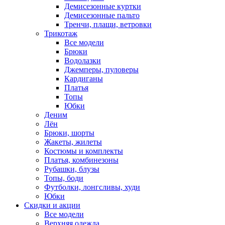
Демисезонные куртки
Демисезонные пальто
Тренчи, плащи, ветровки
Трикотаж
Все модели
Брюки
Водолазки
Джемперы, пуловеры
Кардиганы
Платья
Топы
Юбки
Деним
Лён
Брюки, шорты
Жакеты, жилеты
Костюмы и комплекты
Платья, комбинезоны
Рубашки, блузы
Топы, боди
Футболки, лонгсливы, худи
Юбки
Скидки и акции
Все модели
Верхняя одежда