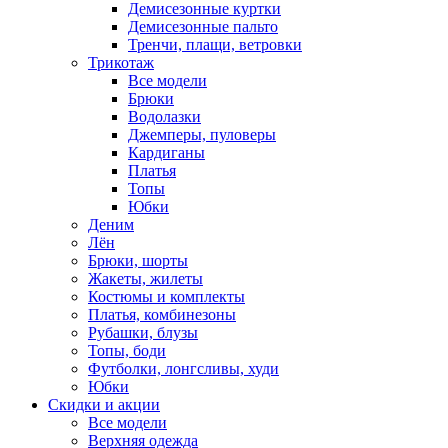
Демисезонные куртки
Демисезонные пальто
Тренчи, плащи, ветровки
Трикотаж
Все модели
Брюки
Водолазки
Джемперы, пуловеры
Кардиганы
Платья
Топы
Юбки
Деним
Лён
Брюки, шорты
Жакеты, жилеты
Костюмы и комплекты
Платья, комбинезоны
Рубашки, блузы
Топы, боди
Футболки, лонгсливы, худи
Юбки
Скидки и акции
Все модели
Верхняя одежда