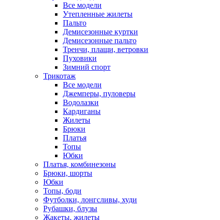
Все модели
Утепленные жилеты
Пальто
Демисезонные куртки
Демисезонные пальто
Тренчи, плащи, ветровки
Пуховики
Зимний спорт
Трикотаж
Все модели
Джемперы, пуловеры
Водолазки
Кардиганы
Жилеты
Брюки
Платья
Топы
Юбки
Платья, комбинезоны
Брюки, шорты
Юбки
Топы, боди
Футболки, лонгсливы, худи
Рубашки, блузы
Жакеты, жилеты