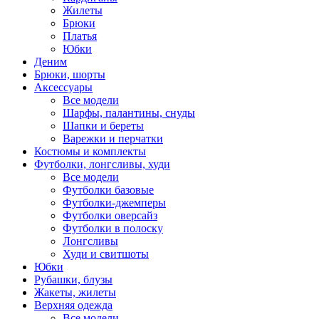
Жилеты
Брюки
Платья
Юбки
Деним
Брюки, шорты
Аксессуары
Все модели
Шарфы, палантины, снуды
Шапки и береты
Варежки и перчатки
Костюмы и комплекты
Футболки, лонгсливы, худи
Все модели
Футболки базовые
Футболки-джемперы
Футболки оверсайз
Футболки в полоску
Лонгсливы
Худи и свитшоты
Юбки
Рубашки, блузы
Жакеты, жилеты
Верхняя одежда
Все модели