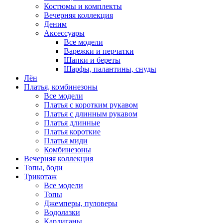
Костюмы и комплекты
Вечерняя коллекция
Деним
Аксессуары
Все модели
Варежки и перчатки
Шапки и береты
Шарфы, палантины, снуды
Лён
Платья, комбинезоны
Все модели
Платья с коротким рукавом
Платья с длинным рукавом
Платья длинные
Платья короткие
Платья миди
Комбинезоны
Вечерняя коллекция
Топы, боди
Трикотаж
Все модели
Топы
Джемперы, пуловеры
Водолазки
Кардиганы