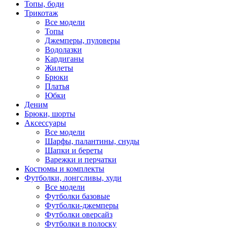
Топы, боди
Трикотаж
Все модели
Топы
Джемперы, пуловеры
Водолазки
Кардиганы
Жилеты
Брюки
Платья
Юбки
Деним
Брюки, шорты
Аксессуары
Все модели
Шарфы, палантины, снуды
Шапки и береты
Варежки и перчатки
Костюмы и комплекты
Футболки, лонгсливы, худи
Все модели
Футболки базовые
Футболки-джемперы
Футболки оверсайз
Футболки в полоску