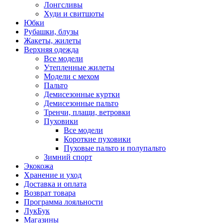
Лонгсливы
Худи и свитшоты
Юбки
Рубашки, блузы
Жакеты, жилеты
Верхняя одежда
Все модели
Утепленные жилеты
Модели с мехом
Пальто
Демисезонные куртки
Демисезонные пальто
Тренчи, плащи, ветровки
Пуховики
Все модели
Короткие пуховики
Пуховые пальто и полупальто
Зимний спорт
Экокожа
Хранение и уход
Доставка и оплата
Возврат товара
Программа лояльности
ЛукБук
Магазины