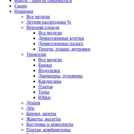
Войти / Зарегистрироваться
Скоро
Новинки
Все модели
Летняя распродажа %
Верхняя одежда
Все модели
Демисезонные куртки
Демисезонные пальто
Тренчи, плащи, ветровки
Трикотаж
Все модели
Брюки
Водолазки
Джемперы, пуловеры
Кардиганы
Платья
Топы
Юбки
Деним
Лён
Брюки, шорты
Жакеты, жилеты
Костюмы и комплекты
Платья, комбинезоны