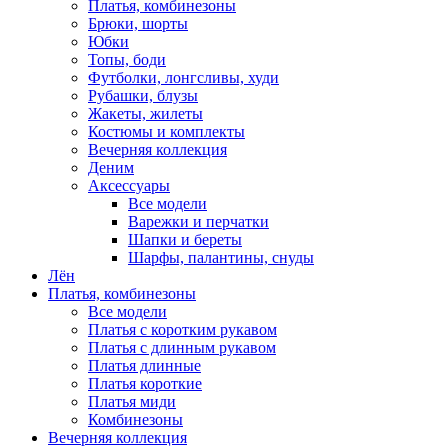
Платья, комбинезоны
Брюки, шорты
Юбки
Топы, боди
Футболки, лонгсливы, худи
Рубашки, блузы
Жакеты, жилеты
Костюмы и комплекты
Вечерняя коллекция
Деним
Аксессуары
Все модели
Варежки и перчатки
Шапки и береты
Шарфы, палантины, снуды
Лён
Платья, комбинезоны
Все модели
Платья с коротким рукавом
Платья с длинным рукавом
Платья длинные
Платья короткие
Платья миди
Комбинезоны
Вечерняя коллекция