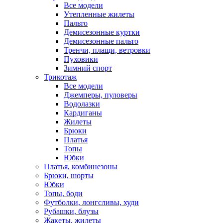
Все модели
Утепленные жилеты
Пальто
Демисезонные куртки
Демисезонные пальто
Тренчи, плащи, ветровки
Пуховики
Зимний спорт
Трикотаж
Все модели
Джемперы, пуловеры
Водолазки
Кардиганы
Жилеты
Брюки
Платья
Топы
Юбки
Платья, комбинезоны
Брюки, шорты
Юбки
Топы, боди
Футболки, лонгсливы, худи
Рубашки, блузы
Жакеты, жилеты