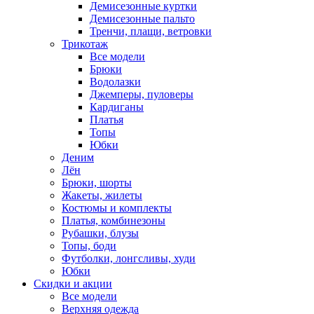
Демисезонные куртки
Демисезонные пальто
Тренчи, плащи, ветровки
Трикотаж
Все модели
Брюки
Водолазки
Джемперы, пуловеры
Кардиганы
Платья
Топы
Юбки
Деним
Лён
Брюки, шорты
Жакеты, жилеты
Костюмы и комплекты
Платья, комбинезоны
Рубашки, блузы
Топы, боди
Футболки, лонгсливы, худи
Юбки
Скидки и акции
Все модели
Верхняя одежда