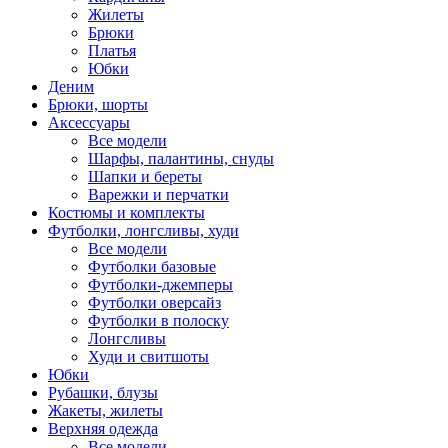
Жилеты
Брюки
Платья
Юбки
Деним
Брюки, шорты
Аксессуары
Все модели
Шарфы, палантины, снуды
Шапки и береты
Варежки и перчатки
Костюмы и комплекты
Футболки, лонгсливы, худи
Все модели
Футболки базовые
Футболки-джемперы
Футболки оверсайз
Футболки в полоску
Лонгсливы
Худи и свитшоты
Юбки
Рубашки, блузы
Жакеты, жилеты
Верхняя одежда
Все модели