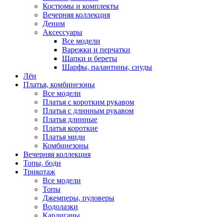
Костюмы и комплекты
Вечерняя коллекция
Деним
Аксессуары
Все модели
Варежки и перчатки
Шапки и береты
Шарфы, палантины, снуды
Лён
Платья, комбинезоны
Все модели
Платья с коротким рукавом
Платья с длинным рукавом
Платья длинные
Платья короткие
Платья миди
Комбинезоны
Вечерняя коллекция
Топы, боди
Трикотаж
Все модели
Топы
Джемперы, пуловеры
Водолазки
Кардиганы