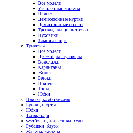
Все модели
Утепленные жилеты
Пальто
Демисезонные куртки
Демисезонные пальто
Тренчи, плащи, ветровки
Пуховики
Зимний спорт
Трикотаж
Все модели
Джемперы, пуловеры
Водолазки
Кардиганы
Жилеты
Брюки
Платья
Топы
Юбки
Платья, комбинезоны
Брюки, шорты
Юбки
Топы, боди
Футболки, лонгсливы, худи
Рубашки, блузы
Жакеты, жилеты