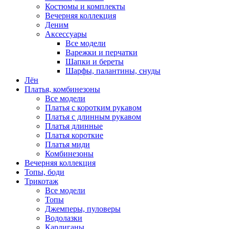
Костюмы и комплекты
Вечерняя коллекция
Деним
Аксессуары
Все модели
Варежки и перчатки
Шапки и береты
Шарфы, палантины, снуды
Лён
Платья, комбинезоны
Все модели
Платья с коротким рукавом
Платья с длинным рукавом
Платья длинные
Платья короткие
Платья миди
Комбинезоны
Вечерняя коллекция
Топы, боди
Трикотаж
Все модели
Топы
Джемперы, пуловеры
Водолазки
Кардиганы