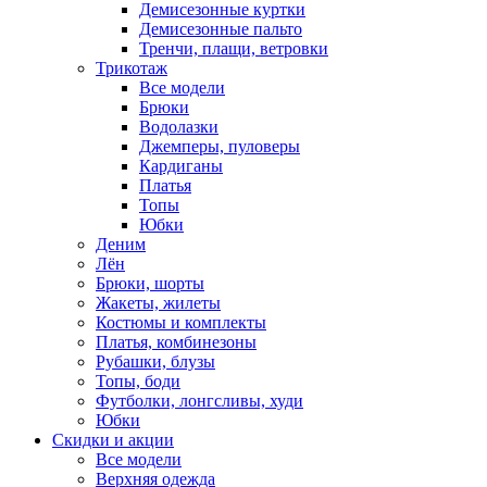
Демисезонные куртки
Демисезонные пальто
Тренчи, плащи, ветровки
Трикотаж
Все модели
Брюки
Водолазки
Джемперы, пуловеры
Кардиганы
Платья
Топы
Юбки
Деним
Лён
Брюки, шорты
Жакеты, жилеты
Костюмы и комплекты
Платья, комбинезоны
Рубашки, блузы
Топы, боди
Футболки, лонгсливы, худи
Юбки
Скидки и акции
Все модели
Верхняя одежда