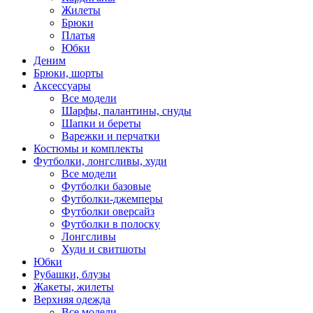
Жилеты
Брюки
Платья
Юбки
Деним
Брюки, шорты
Аксессуары
Все модели
Шарфы, палантины, снуды
Шапки и береты
Варежки и перчатки
Костюмы и комплекты
Футболки, лонгсливы, худи
Все модели
Футболки базовые
Футболки-джемперы
Футболки оверсайз
Футболки в полоску
Лонгсливы
Худи и свитшоты
Юбки
Рубашки, блузы
Жакеты, жилеты
Верхняя одежда
Все модели