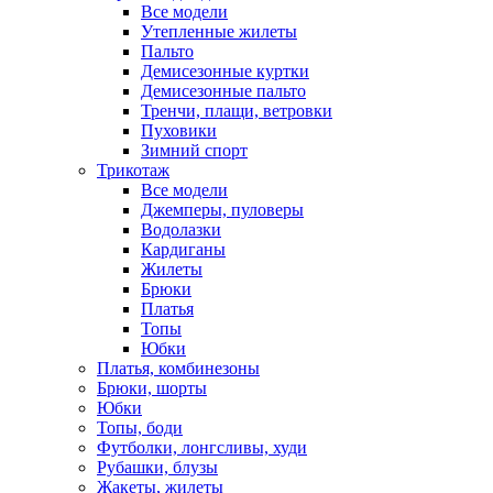
Все модели
Утепленные жилеты
Пальто
Демисезонные куртки
Демисезонные пальто
Тренчи, плащи, ветровки
Пуховики
Зимний спорт
Трикотаж
Все модели
Джемперы, пуловеры
Водолазки
Кардиганы
Жилеты
Брюки
Платья
Топы
Юбки
Платья, комбинезоны
Брюки, шорты
Юбки
Топы, боди
Футболки, лонгсливы, худи
Рубашки, блузы
Жакеты, жилеты