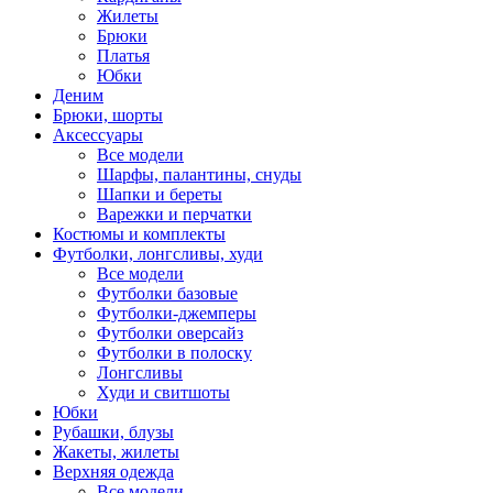
Жилеты
Брюки
Платья
Юбки
Деним
Брюки, шорты
Аксессуары
Все модели
Шарфы, палантины, снуды
Шапки и береты
Варежки и перчатки
Костюмы и комплекты
Футболки, лонгсливы, худи
Все модели
Футболки базовые
Футболки-джемперы
Футболки оверсайз
Футболки в полоску
Лонгсливы
Худи и свитшоты
Юбки
Рубашки, блузы
Жакеты, жилеты
Верхняя одежда
Все модели