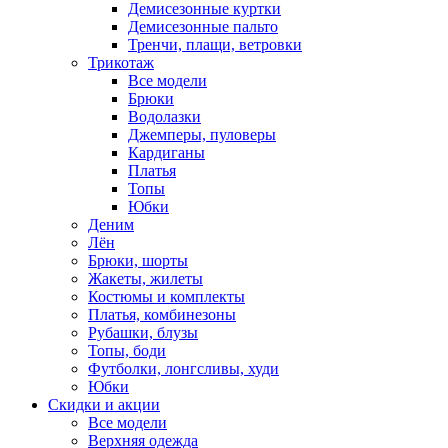
Демисезонные куртки
Демисезонные пальто
Тренчи, плащи, ветровки
Трикотаж
Все модели
Брюки
Водолазки
Джемперы, пуловеры
Кардиганы
Платья
Топы
Юбки
Деним
Лён
Брюки, шорты
Жакеты, жилеты
Костюмы и комплекты
Платья, комбинезоны
Рубашки, блузы
Топы, боди
Футболки, лонгсливы, худи
Юбки
Скидки и акции
Все модели
Верхняя одежда