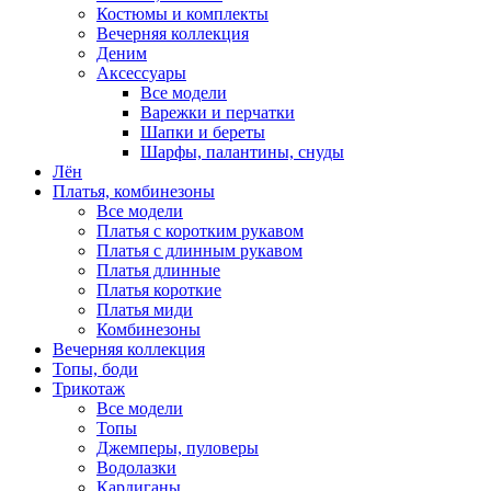
Костюмы и комплекты
Вечерняя коллекция
Деним
Аксессуары
Все модели
Варежки и перчатки
Шапки и береты
Шарфы, палантины, снуды
Лён
Платья, комбинезоны
Все модели
Платья с коротким рукавом
Платья с длинным рукавом
Платья длинные
Платья короткие
Платья миди
Комбинезоны
Вечерняя коллекция
Топы, боди
Трикотаж
Все модели
Топы
Джемперы, пуловеры
Водолазки
Кардиганы