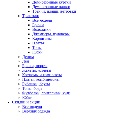
Демисезонные куртки
Демисезонные пальто
Тренчи, плащи, ветровки
Трикотаж
Все модели
Брюки
Водолазки
Джемперы, пуловеры
Кардиганы
Платья
Топы
Юбки
Деним
Лён
Брюки, шорты
Жакеты, жилеты
Костюмы и комплекты
Платья, комбинезоны
Рубашки, блузы
Топы, боди
Футболки, лонгсливы, худи
Юбки
Скидки и акции
Все модели
Верхняя одежда