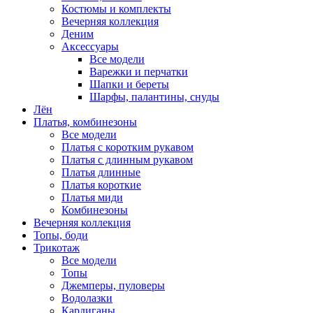
Костюмы и комплекты
Вечерняя коллекция
Деним
Аксессуары
Все модели
Варежки и перчатки
Шапки и береты
Шарфы, палантины, снуды
Лён
Платья, комбинезоны
Все модели
Платья с коротким рукавом
Платья с длинным рукавом
Платья длинные
Платья короткие
Платья миди
Комбинезоны
Вечерняя коллекция
Топы, боди
Трикотаж
Все модели
Топы
Джемперы, пуловеры
Водолазки
Кардиганы