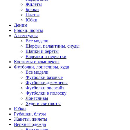
Жилеты
Брюки
Платья
Юбки
Деним
Брюки, шорты
Аксессуары
Все модели
Шарфы, палантины, снуды
Шапки и береты
Варежки и перчатки
Костюмы и комплекты
Футболки, лонгсливы, худи
Все модели
Футболки базовые
Футболки-джемперы
Футболки оверсайз
Футболки в полоску
Лонгсливы
Худи и свитшоты
Юбки
Рубашки, блузы
Жакеты, жилеты
Верхняя одежда
Все модели