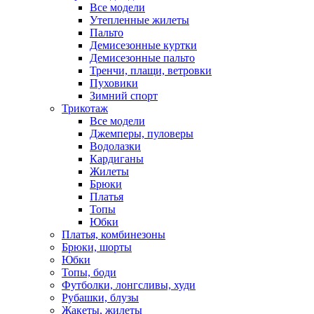
Все модели
Утепленные жилеты
Пальто
Демисезонные куртки
Демисезонные пальто
Тренчи, плащи, ветровки
Пуховики
Зимний спорт
Трикотаж
Все модели
Джемперы, пуловеры
Водолазки
Кардиганы
Жилеты
Брюки
Платья
Топы
Юбки
Платья, комбинезоны
Брюки, шорты
Юбки
Топы, боди
Футболки, лонгсливы, худи
Рубашки, блузы
Жакеты, жилеты