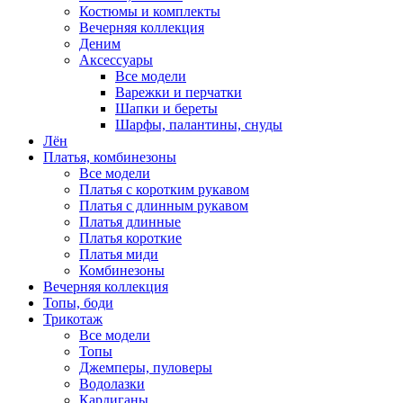
Костюмы и комплекты
Вечерняя коллекция
Деним
Аксессуары
Все модели
Варежки и перчатки
Шапки и береты
Шарфы, палантины, снуды
Лён
Платья, комбинезоны
Все модели
Платья с коротким рукавом
Платья с длинным рукавом
Платья длинные
Платья короткие
Платья миди
Комбинезоны
Вечерняя коллекция
Топы, боди
Трикотаж
Все модели
Топы
Джемперы, пуловеры
Водолазки
Кардиганы