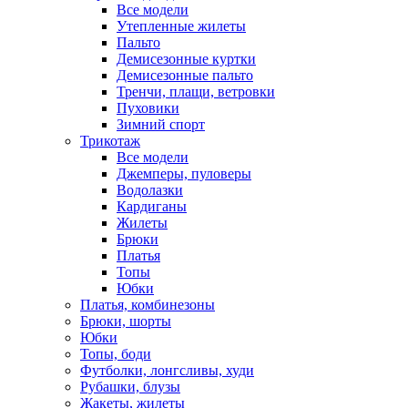
Все модели
Утепленные жилеты
Пальто
Демисезонные куртки
Демисезонные пальто
Тренчи, плащи, ветровки
Пуховики
Зимний спорт
Трикотаж
Все модели
Джемперы, пуловеры
Водолазки
Кардиганы
Жилеты
Брюки
Платья
Топы
Юбки
Платья, комбинезоны
Брюки, шорты
Юбки
Топы, боди
Футболки, лонгсливы, худи
Рубашки, блузы
Жакеты, жилеты