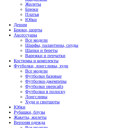
Жилеты
Брюки
Платья
Юбки
Деним
Брюки, шорты
Аксессуары
Все модели
Шарфы, палантины, снуды
Шапки и береты
Варежки и перчатки
Костюмы и комплекты
Футболки, лонгсливы, худи
Все модели
Футболки базовые
Футболки-джемперы
Футболки оверсайз
Футболки в полоску
Лонгсливы
Худи и свитшоты
Юбки
Рубашки, блузы
Жакеты, жилеты
Верхняя одежда
Все модели