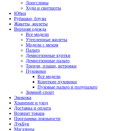
Лонгсливы
Худи и свитшоты
Юбки
Рубашки, блузы
Жакеты, жилеты
Верхняя одежда
Все модели
Утепленные жилеты
Модели с мехом
Пальто
Демисезонные куртки
Демисезонные пальто
Тренчи, плащи, ветровки
Пуховики
Все модели
Короткие пуховики
Пуховые пальто и полупальто
Зимний спорт
Экокожа
Хранение и уход
Доставка и оплата
Возврат товара
Программа лояльности
ЛукБук
Магазины