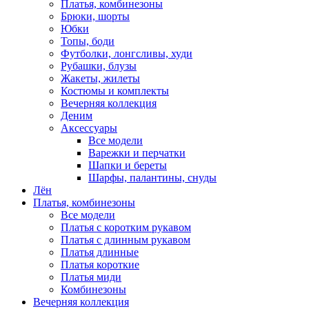
Платья, комбинезоны
Брюки, шорты
Юбки
Топы, боди
Футболки, лонгсливы, худи
Рубашки, блузы
Жакеты, жилеты
Костюмы и комплекты
Вечерняя коллекция
Деним
Аксессуары
Все модели
Варежки и перчатки
Шапки и береты
Шарфы, палантины, снуды
Лён
Платья, комбинезоны
Все модели
Платья с коротким рукавом
Платья с длинным рукавом
Платья длинные
Платья короткие
Платья миди
Комбинезоны
Вечерняя коллекция