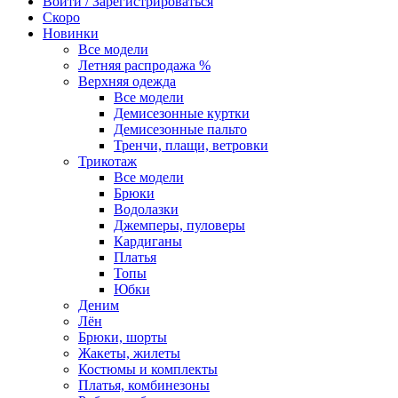
Войти / Зарегистрироваться
Скоро
Новинки
Все модели
Летняя распродажа %
Верхняя одежда
Все модели
Демисезонные куртки
Демисезонные пальто
Тренчи, плащи, ветровки
Трикотаж
Все модели
Брюки
Водолазки
Джемперы, пуловеры
Кардиганы
Платья
Топы
Юбки
Деним
Лён
Брюки, шорты
Жакеты, жилеты
Костюмы и комплекты
Платья, комбинезоны