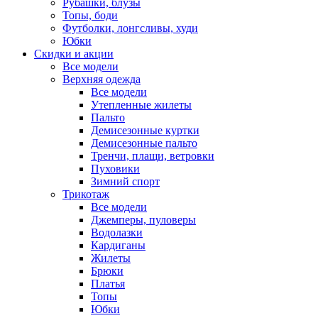
Рубашки, блузы
Топы, боди
Футболки, лонгсливы, худи
Юбки
Скидки и акции
Все модели
Верхняя одежда
Все модели
Утепленные жилеты
Пальто
Демисезонные куртки
Демисезонные пальто
Тренчи, плащи, ветровки
Пуховики
Зимний спорт
Трикотаж
Все модели
Джемперы, пуловеры
Водолазки
Кардиганы
Жилеты
Брюки
Платья
Топы
Юбки