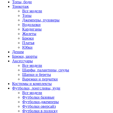
Топы, боди
Трикотаж
Все модели
Топы
Джемперы, пуловеры
Водолазки
Кардиганы
Жилеты
Брюки
Платья
Юбки
Деним
Брюки, шорты
Аксессуары
Все модели
Шарфы, палантины, снуды
Шапки и береты
Варежки и перчатки
Костюмы и комплекты
Футболки, лонгсливы, худи
Все модели
Футболки базовые
Футболки-джемперы
Футболки оверсайз
Футболки в полоску