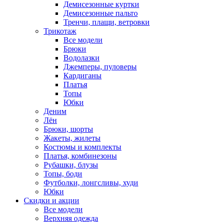
Демисезонные куртки
Демисезонные пальто
Тренчи, плащи, ветровки
Трикотаж
Все модели
Брюки
Водолазки
Джемперы, пуловеры
Кардиганы
Платья
Топы
Юбки
Деним
Лён
Брюки, шорты
Жакеты, жилеты
Костюмы и комплекты
Платья, комбинезоны
Рубашки, блузы
Топы, боди
Футболки, лонгсливы, худи
Юбки
Скидки и акции
Все модели
Верхняя одежда