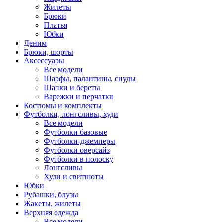
Жилеты
Брюки
Платья
Юбки
Деним
Брюки, шорты
Аксессуары
Все модели
Шарфы, палантины, снуды
Шапки и береты
Варежки и перчатки
Костюмы и комплекты
Футболки, лонгсливы, худи
Все модели
Футболки базовые
Футболки-джемперы
Футболки оверсайз
Футболки в полоску
Лонгсливы
Худи и свитшоты
Юбки
Рубашки, блузы
Жакеты, жилеты
Верхняя одежда
Все модели