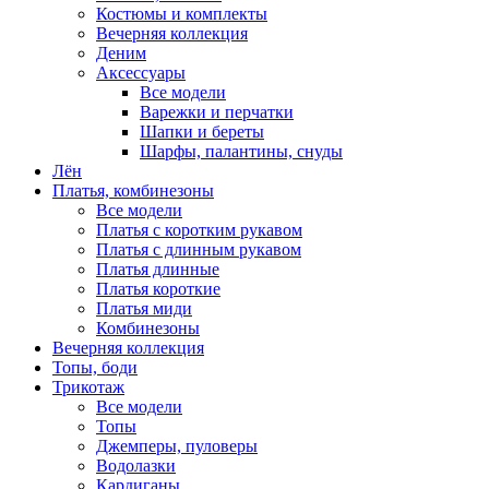
Костюмы и комплекты
Вечерняя коллекция
Деним
Аксессуары
Все модели
Варежки и перчатки
Шапки и береты
Шарфы, палантины, снуды
Лён
Платья, комбинезоны
Все модели
Платья с коротким рукавом
Платья с длинным рукавом
Платья длинные
Платья короткие
Платья миди
Комбинезоны
Вечерняя коллекция
Топы, боди
Трикотаж
Все модели
Топы
Джемперы, пуловеры
Водолазки
Кардиганы