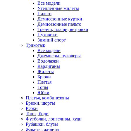
Все модели
Утепленные жилеты
Пальто
Демисезонные куртки
Демисезонные пальто
Тренчи, плащи, ветровки
Пуховики
Зимний спорт
Трикотаж
Все модели
Джемперы, пуловеры
Водолазки
Кардиганы
Жилеты
Брюки
Платья
Топы
Юбки
Платья, комбинезоны
Брюки, шорты
Юбки
Топы, боди
Футболки, лонгсливы, худи
Рубашки, блузы
Жакеты, жилеты