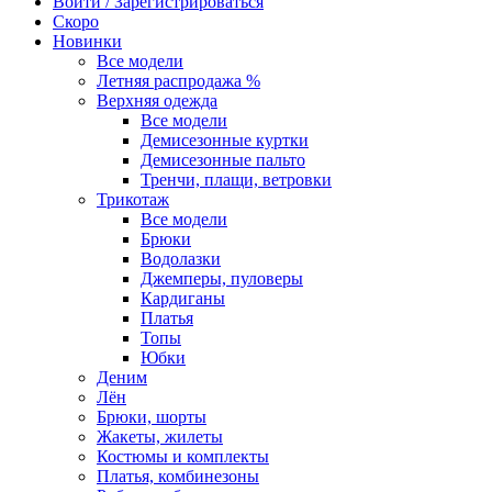
Войти / Зарегистрироваться
Скоро
Новинки
Все модели
Летняя распродажа %
Верхняя одежда
Все модели
Демисезонные куртки
Демисезонные пальто
Тренчи, плащи, ветровки
Трикотаж
Все модели
Брюки
Водолазки
Джемперы, пуловеры
Кардиганы
Платья
Топы
Юбки
Деним
Лён
Брюки, шорты
Жакеты, жилеты
Костюмы и комплекты
Платья, комбинезоны