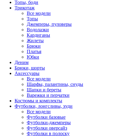
Топы, боди
Трикотаж
Все модели
Топы
Джемперы, пуловеры
Водолазки
Кардиганы
Жилеты
Брюки
Платья
Юбки
Деним
Брюки, шорты
Аксессуары
Все модели
Шарфы, палантины, снуды
Шапки и береты
Варежки и перчатки
Костюмы и комплекты
Футболки, лонгсливы, худи
Все модели
Футболки базовые
Футболки-джемперы
Футболки оверсайз
Футболки в полоску