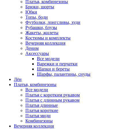
Платья, комбинезоны
Брюки, шорты
Юбки
Топы, боди
Футболки, лонгсливы, худи
Рубашки, блузы
Жакеты, жилеты
Костюмы и комплекты
Вечерняя коллекция
Деним
Аксессуары
Все модели
Варежки и перчатки
Шапки и береты
Шарфы, палантины, снуды
Лён
Платья, комбинезоны
Все модели
Платья с коротким рукавом
Платья с длинным рукавом
Платья длинные
Платья короткие
Платья миди
Комбинезоны
Вечерняя коллекция