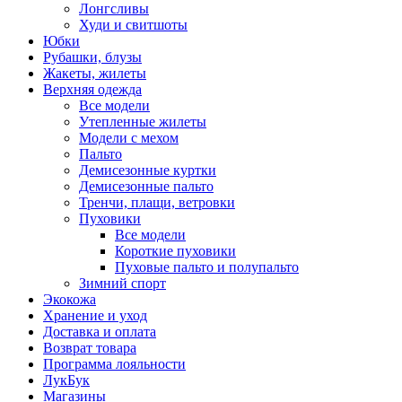
Лонгсливы
Худи и свитшоты
Юбки
Рубашки, блузы
Жакеты, жилеты
Верхняя одежда
Все модели
Утепленные жилеты
Модели с мехом
Пальто
Демисезонные куртки
Демисезонные пальто
Тренчи, плащи, ветровки
Пуховики
Все модели
Короткие пуховики
Пуховые пальто и полупальто
Зимний спорт
Экокожа
Хранение и уход
Доставка и оплата
Возврат товара
Программа лояльности
ЛукБук
Магазины