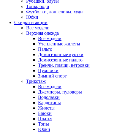
Рубашки, блузы
Топы, боди
Футболки, лонгсливы, худи
Юбки
Скидки и акции
Все модели
Верхняя одежда
Все модели
Утепленные жилеты
Пальто
Демисезонные куртки
Демисезонные пальто
Тренчи, плащи, ветровки
Пуховики
Зимний спорт
Трикотаж
Все модели
Джемперы, пуловеры
Водолазки
Кардиганы
Жилеты
Брюки
Платья
Топы
Юбки