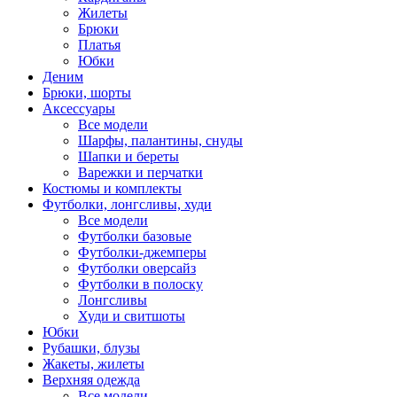
Жилеты
Брюки
Платья
Юбки
Деним
Брюки, шорты
Аксессуары
Все модели
Шарфы, палантины, снуды
Шапки и береты
Варежки и перчатки
Костюмы и комплекты
Футболки, лонгсливы, худи
Все модели
Футболки базовые
Футболки-джемперы
Футболки оверсайз
Футболки в полоску
Лонгсливы
Худи и свитшоты
Юбки
Рубашки, блузы
Жакеты, жилеты
Верхняя одежда
Все модели