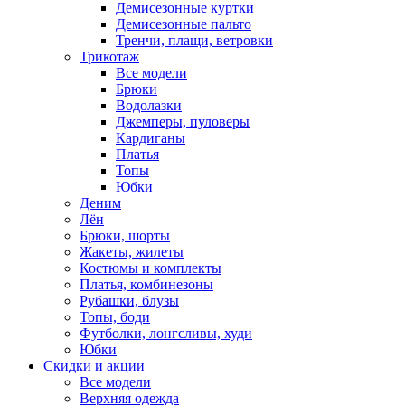
Демисезонные куртки
Демисезонные пальто
Тренчи, плащи, ветровки
Трикотаж
Все модели
Брюки
Водолазки
Джемперы, пуловеры
Кардиганы
Платья
Топы
Юбки
Деним
Лён
Брюки, шорты
Жакеты, жилеты
Костюмы и комплекты
Платья, комбинезоны
Рубашки, блузы
Топы, боди
Футболки, лонгсливы, худи
Юбки
Скидки и акции
Все модели
Верхняя одежда