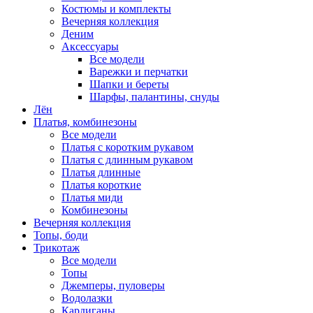
Костюмы и комплекты
Вечерняя коллекция
Деним
Аксессуары
Все модели
Варежки и перчатки
Шапки и береты
Шарфы, палантины, снуды
Лён
Платья, комбинезоны
Все модели
Платья с коротким рукавом
Платья с длинным рукавом
Платья длинные
Платья короткие
Платья миди
Комбинезоны
Вечерняя коллекция
Топы, боди
Трикотаж
Все модели
Топы
Джемперы, пуловеры
Водолазки
Кардиганы