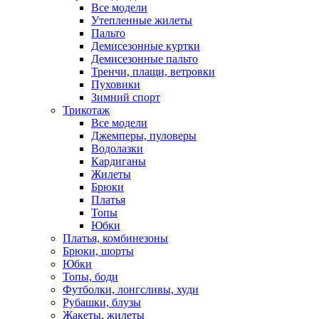
Все модели
Утепленные жилеты
Пальто
Демисезонные куртки
Демисезонные пальто
Тренчи, плащи, ветровки
Пуховики
Зимний спорт
Трикотаж
Все модели
Джемперы, пуловеры
Водолазки
Кардиганы
Жилеты
Брюки
Платья
Топы
Юбки
Платья, комбинезоны
Брюки, шорты
Юбки
Топы, боди
Футболки, лонгсливы, худи
Рубашки, блузы
Жакеты, жилеты