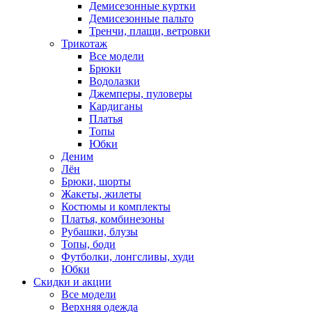
Демисезонные куртки
Демисезонные пальто
Тренчи, плащи, ветровки
Трикотаж
Все модели
Брюки
Водолазки
Джемперы, пуловеры
Кардиганы
Платья
Топы
Юбки
Деним
Лён
Брюки, шорты
Жакеты, жилеты
Костюмы и комплекты
Платья, комбинезоны
Рубашки, блузы
Топы, боди
Футболки, лонгсливы, худи
Юбки
Скидки и акции
Все модели
Верхняя одежда