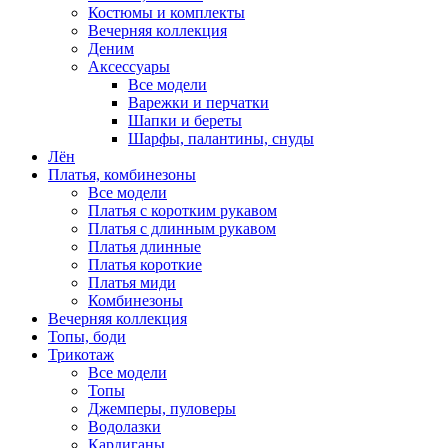
Костюмы и комплекты
Вечерняя коллекция
Деним
Аксессуары
Все модели
Варежки и перчатки
Шапки и береты
Шарфы, палантины, снуды
Лён
Платья, комбинезоны
Все модели
Платья с коротким рукавом
Платья с длинным рукавом
Платья длинные
Платья короткие
Платья миди
Комбинезоны
Вечерняя коллекция
Топы, боди
Трикотаж
Все модели
Топы
Джемперы, пуловеры
Водолазки
Кардиганы