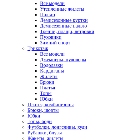
Все модели
Утепленные жилеты
Пальто
Демисезонные куртки
Демисезонные пальто
Тренчи, плащи, ветровки
Пуховики
Зимний спорт
Трикотаж
Все модели
Джемперы, пуловеры
Водолазки
Кардиганы
Жилеты
Брюки
Платья
Топы
Юбки
Платья, комбинезоны
Брюки, шорты
Юбки
Топы, боди
Футболки, лонгсливы, худи
Рубашки, блузы
Жакеты, жилеты