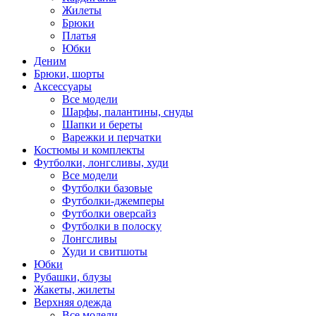
Жилеты
Брюки
Платья
Юбки
Деним
Брюки, шорты
Аксессуары
Все модели
Шарфы, палантины, снуды
Шапки и береты
Варежки и перчатки
Костюмы и комплекты
Футболки, лонгсливы, худи
Все модели
Футболки базовые
Футболки-джемперы
Футболки оверсайз
Футболки в полоску
Лонгсливы
Худи и свитшоты
Юбки
Рубашки, блузы
Жакеты, жилеты
Верхняя одежда
Все модели