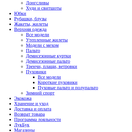
Лонгсливы
Худи и свитшоты
Юбки
Рубашки, блузы
Жакеты, жилеты
Верхняя одежда
Все модели
Утепленные жилеты
Модели с мехом
Пальто
Демисезонные куртки
Демисезонные пальто
Тренчи, плащи, ветровки
Пуховики
Все модели
Короткие пуховики
Пуховые пальто и полупальто
Зимний спорт
Экокожа
Хранение и уход
Доставка и оплата
Возврат товара
Программа лояльности
ЛукБук
Магазины