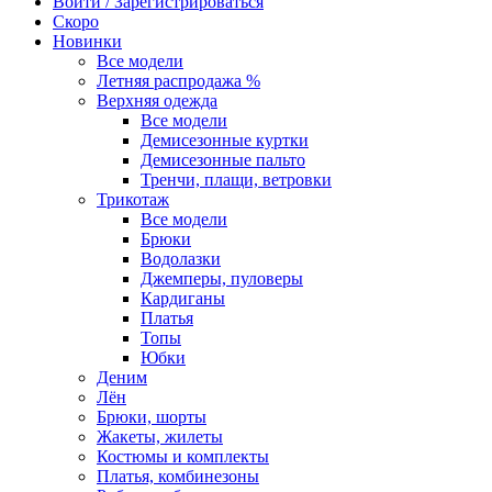
Войти / Зарегистрироваться
Скоро
Новинки
Все модели
Летняя распродажа %
Верхняя одежда
Все модели
Демисезонные куртки
Демисезонные пальто
Тренчи, плащи, ветровки
Трикотаж
Все модели
Брюки
Водолазки
Джемперы, пуловеры
Кардиганы
Платья
Топы
Юбки
Деним
Лён
Брюки, шорты
Жакеты, жилеты
Костюмы и комплекты
Платья, комбинезоны