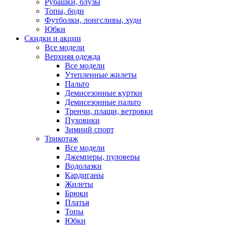
Рубашки, блузы
Топы, боди
Футболки, лонгсливы, худи
Юбки
Скидки и акции
Все модели
Верхняя одежда
Все модели
Утепленные жилеты
Пальто
Демисезонные куртки
Демисезонные пальто
Тренчи, плащи, ветровки
Пуховики
Зимний спорт
Трикотаж
Все модели
Джемперы, пуловеры
Водолазки
Кардиганы
Жилеты
Брюки
Платья
Топы
Юбки