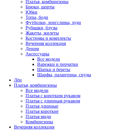
Платья, комбинезоны
Брюки, шорты
Юбки
Топы, боди
Футболки, лонгсливы, худи
Рубашки, блузы
Жакеты, жилеты
Костюмы и комплекты
Вечерняя коллекция
Деним
Аксессуары
Все модели
Варежки и перчатки
Шапки и береты
Шарфы, палантины, снуды
Лён
Платья, комбинезоны
Все модели
Платья с коротким рукавом
Платья с длинным рукавом
Платья длинные
Платья короткие
Платья миди
Комбинезоны
Вечерняя коллекция