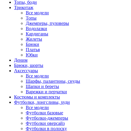
Топы, боди
Трикотаж
Все модели
Топы
Джемперы, пуловеры
Водолазки
Кардиганы
Жилеты
Брюки
Платья
Юбки
Деним
Брюки, шорты
Аксессуары
Все модели
Шарфы, палантины, снуды
Шапки и береты
Варежки и перчатки
Костюмы и комплекты
Футболки, лонгсливы, худи
Все модели
Футболки базовые
Футболки-джемперы
Футболки оверсайз
Футболки в полоску