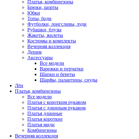
Платья, комбинезоны
Брюки, шорты
Юбки
Топы, боди
Футболки, лонгсливы, худи
Рубашки, блузы
Жакеты, жилеты
Костюмы и комплекты
Вечерняя коллекция
Деним
Аксессуары
Все модели
Варежки и перчатки
Шапки и береты
Шарфы, палантины, снуды
Лён
Платья, комбинезоны
Все модели
Платья с коротким рукавом
Платья с длинным рукавом
Платья длинные
Платья короткие
Платья миди
Комбинезоны
Вечерняя коллекция