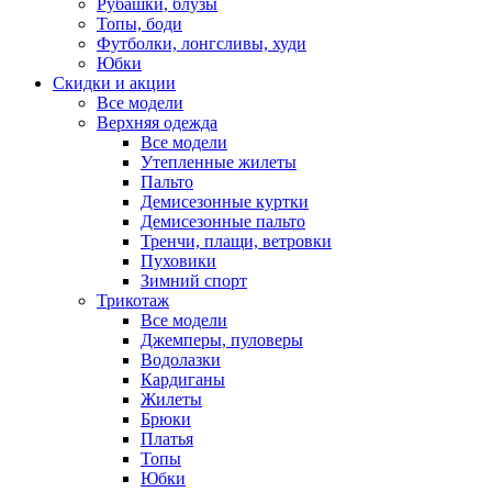
Рубашки, блузы
Топы, боди
Футболки, лонгсливы, худи
Юбки
Скидки и акции
Все модели
Верхняя одежда
Все модели
Утепленные жилеты
Пальто
Демисезонные куртки
Демисезонные пальто
Тренчи, плащи, ветровки
Пуховики
Зимний спорт
Трикотаж
Все модели
Джемперы, пуловеры
Водолазки
Кардиганы
Жилеты
Брюки
Платья
Топы
Юбки