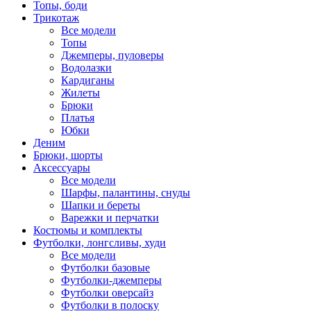
Топы, боди
Трикотаж
Все модели
Топы
Джемперы, пуловеры
Водолазки
Кардиганы
Жилеты
Брюки
Платья
Юбки
Деним
Брюки, шорты
Аксессуары
Все модели
Шарфы, палантины, снуды
Шапки и береты
Варежки и перчатки
Костюмы и комплекты
Футболки, лонгсливы, худи
Все модели
Футболки базовые
Футболки-джемперы
Футболки оверсайз
Футболки в полоску