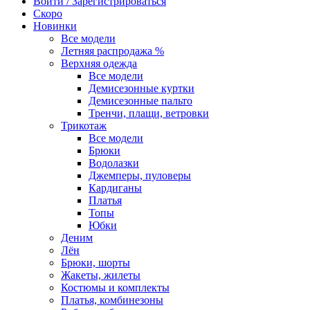
Войти / Зарегистрироваться
Скоро
Новинки
Все модели
Летняя распродажа %
Верхняя одежда
Все модели
Демисезонные куртки
Демисезонные пальто
Тренчи, плащи, ветровки
Трикотаж
Все модели
Брюки
Водолазки
Джемперы, пуловеры
Кардиганы
Платья
Топы
Юбки
Деним
Лён
Брюки, шорты
Жакеты, жилеты
Костюмы и комплекты
Платья, комбинезоны