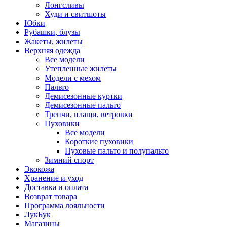
Лонгсливы
Худи и свитшоты
Юбки
Рубашки, блузы
Жакеты, жилеты
Верхняя одежда
Все модели
Утепленные жилеты
Модели с мехом
Пальто
Демисезонные куртки
Демисезонные пальто
Тренчи, плащи, ветровки
Пуховики
Все модели
Короткие пуховики
Пуховые пальто и полупальто
Зимний спорт
Экокожа
Хранение и уход
Доставка и оплата
Возврат товара
Программа лояльности
ЛукБук
Магазины