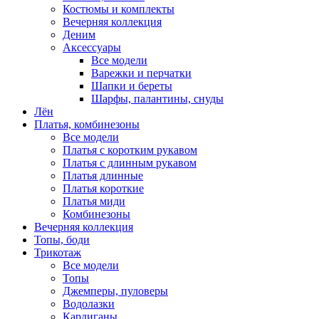
Костюмы и комплекты
Вечерняя коллекция
Деним
Аксессуары
Все модели
Варежки и перчатки
Шапки и береты
Шарфы, палантины, снуды
Лён
Платья, комбинезоны
Все модели
Платья с коротким рукавом
Платья с длинным рукавом
Платья длинные
Платья короткие
Платья миди
Комбинезоны
Вечерняя коллекция
Топы, боди
Трикотаж
Все модели
Топы
Джемперы, пуловеры
Водолазки
Кардиганы