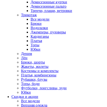
Демисезонные куртки
Демисезонные пальто
Тренчи, плащи, ветровки
Трикотаж
Все модели
Брюки
Водолазки
Джемперы, пуловеры
Кардиганы
Платья
Топы
Юбки
Деним
Лён
Брюки, шорты
Жакеты, жилеты
Костюмы и комплекты
Платья, комбинезоны
Рубашки, блузы
Топы, боди
Футболки, лонгсливы, худи
Юбки
Скидки и акции
Все модели
Верхняя одежда