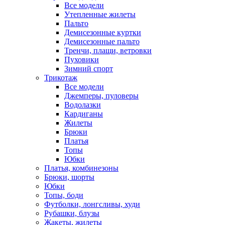
Все модели
Утепленные жилеты
Пальто
Демисезонные куртки
Демисезонные пальто
Тренчи, плащи, ветровки
Пуховики
Зимний спорт
Трикотаж
Все модели
Джемперы, пуловеры
Водолазки
Кардиганы
Жилеты
Брюки
Платья
Топы
Юбки
Платья, комбинезоны
Брюки, шорты
Юбки
Топы, боди
Футболки, лонгсливы, худи
Рубашки, блузы
Жакеты, жилеты