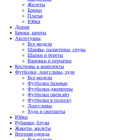
Жилеты
Брюки
Платья
Юбки
Деним
Брюки, шорты
Аксессуары
Все модели
Шарфы, палантины, снуды
Шапки и береты
Варежки и перчатки
Костюмы и комплекты
Футболки, лонгсливы, худи
Все модели
Футболки базовые
Футболки-джемперы
Футболки оверсайз
Футболки в полоску
Лонгсливы
Худи и свитшоты
Юбки
Рубашки, блузы
Жакеты, жилеты
Верхняя одежда
Все модели