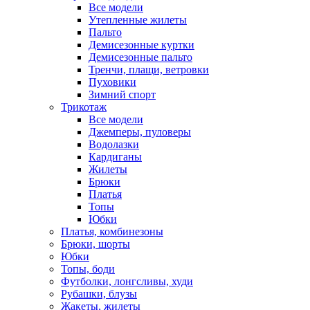
Все модели
Утепленные жилеты
Пальто
Демисезонные куртки
Демисезонные пальто
Тренчи, плащи, ветровки
Пуховики
Зимний спорт
Трикотаж
Все модели
Джемперы, пуловеры
Водолазки
Кардиганы
Жилеты
Брюки
Платья
Топы
Юбки
Платья, комбинезоны
Брюки, шорты
Юбки
Топы, боди
Футболки, лонгсливы, худи
Рубашки, блузы
Жакеты, жилеты