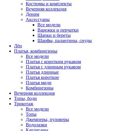
Костюмы и комплекты
Вечерняя коллекция
Деним
Аксессуары
Все модели
Варежки и перчатки
Шапки и береты
Шарфы, палантины, снуды
Лён
Платья, комбинезоны
Все модели
Платья с коротким рукавом
Платья с длинным рукавом
Платья длинные
Платья короткие
Платья миди
Комбинезоны
Вечерняя коллекция
Топы, боди
Трикотаж
Все модели
Топы
Джемперы, пуловеры
Водолазки
Кардиганы