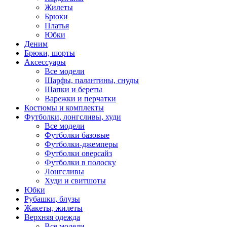
Жилеты
Брюки
Платья
Юбки
Деним
Брюки, шорты
Аксессуары
Все модели
Шарфы, палантины, снуды
Шапки и береты
Варежки и перчатки
Костюмы и комплекты
Футболки, лонгсливы, худи
Все модели
Футболки базовые
Футболки-джемперы
Футболки оверсайз
Футболки в полоску
Лонгсливы
Худи и свитшоты
Юбки
Рубашки, блузы
Жакеты, жилеты
Верхняя одежда
Все модели