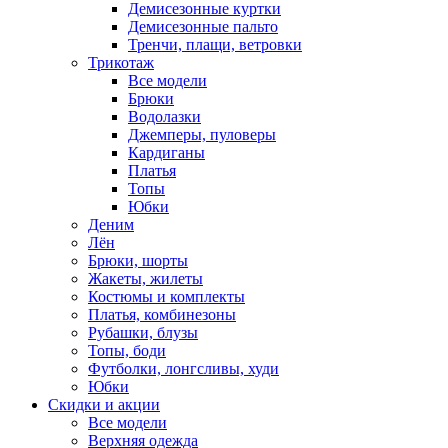
Демисезонные куртки
Демисезонные пальто
Тренчи, плащи, ветровки
Трикотаж
Все модели
Брюки
Водолазки
Джемперы, пуловеры
Кардиганы
Платья
Топы
Юбки
Деним
Лён
Брюки, шорты
Жакеты, жилеты
Костюмы и комплекты
Платья, комбинезоны
Рубашки, блузы
Топы, боди
Футболки, лонгсливы, худи
Юбки
Скидки и акции
Все модели
Верхняя одежда