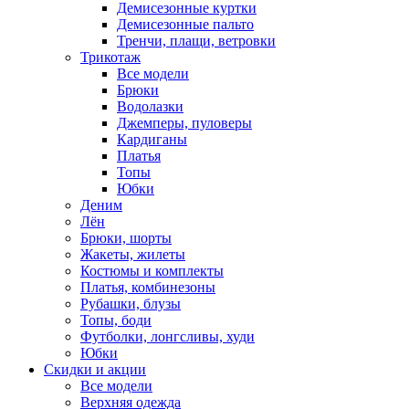
Демисезонные куртки
Демисезонные пальто
Тренчи, плащи, ветровки
Трикотаж
Все модели
Брюки
Водолазки
Джемперы, пуловеры
Кардиганы
Платья
Топы
Юбки
Деним
Лён
Брюки, шорты
Жакеты, жилеты
Костюмы и комплекты
Платья, комбинезоны
Рубашки, блузы
Топы, боди
Футболки, лонгсливы, худи
Юбки
Скидки и акции
Все модели
Верхняя одежда