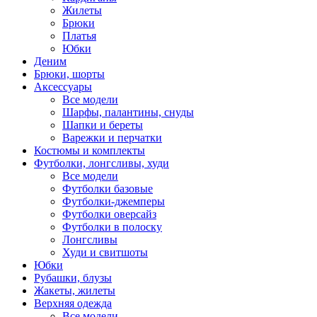
Жилеты
Брюки
Платья
Юбки
Деним
Брюки, шорты
Аксессуары
Все модели
Шарфы, палантины, снуды
Шапки и береты
Варежки и перчатки
Костюмы и комплекты
Футболки, лонгсливы, худи
Все модели
Футболки базовые
Футболки-джемперы
Футболки оверсайз
Футболки в полоску
Лонгсливы
Худи и свитшоты
Юбки
Рубашки, блузы
Жакеты, жилеты
Верхняя одежда
Все модели