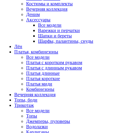
Костюмы и комплекты
Вечерняя коллекция
Деним
Аксессуары
Все модели
Варежки и перчатки
Шапки и береты
Шарфы, палантины, снуды
Лён
Платья, комбинезоны
Все модели
Платья с коротким рукавом
Платья с длинным рукавом
Платья длинные
Платья короткие
Платья миди
Комбинезоны
Вечерняя коллекция
Топы, боди
Трикотаж
Все модели
Топы
Джемперы, пуловеры
Водолазки
Кардиганы