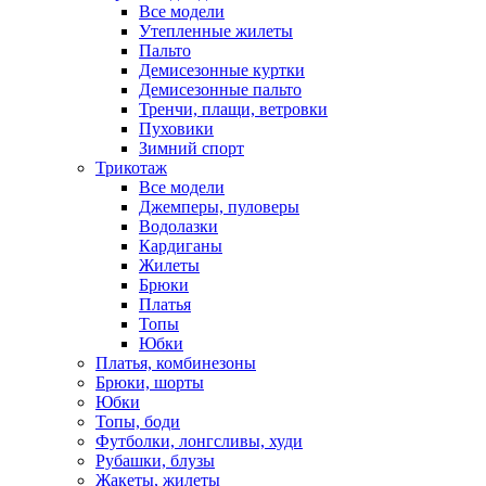
Все модели
Утепленные жилеты
Пальто
Демисезонные куртки
Демисезонные пальто
Тренчи, плащи, ветровки
Пуховики
Зимний спорт
Трикотаж
Все модели
Джемперы, пуловеры
Водолазки
Кардиганы
Жилеты
Брюки
Платья
Топы
Юбки
Платья, комбинезоны
Брюки, шорты
Юбки
Топы, боди
Футболки, лонгсливы, худи
Рубашки, блузы
Жакеты, жилеты