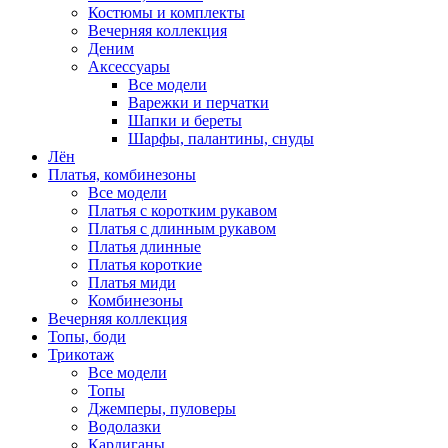
Костюмы и комплекты
Вечерняя коллекция
Деним
Аксессуары
Все модели
Варежки и перчатки
Шапки и береты
Шарфы, палантины, снуды
Лён
Платья, комбинезоны
Все модели
Платья с коротким рукавом
Платья с длинным рукавом
Платья длинные
Платья короткие
Платья миди
Комбинезоны
Вечерняя коллекция
Топы, боди
Трикотаж
Все модели
Топы
Джемперы, пуловеры
Водолазки
Кардиганы