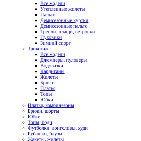
Все модели
Утепленные жилеты
Пальто
Демисезонные куртки
Демисезонные пальто
Тренчи, плащи, ветровки
Пуховики
Зимний спорт
Трикотаж
Все модели
Джемперы, пуловеры
Водолазки
Кардиганы
Жилеты
Брюки
Платья
Топы
Юбки
Платья, комбинезоны
Брюки, шорты
Юбки
Топы, боди
Футболки, лонгсливы, худи
Рубашки, блузы
Жакеты, жилеты