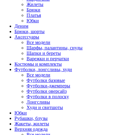
Жилеты
Брюки
Платья
Юбки
Деним
Брюки, шорты
Аксессуары
Все модели
Шарфы, палантины, снуды
Шапки и береты
Варежки и перчатки
Костюмы и комплекты
Футболки, лонгсливы, худи
Все модели
Футболки базовые
Футболки-джемперы
Футболки оверсайз
Футболки в полоску
Лонгсливы
Худи и свитшоты
Юбки
Рубашки, блузы
Жакеты, жилеты
Верхняя одежда
Все модели