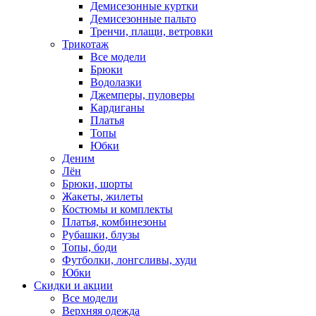
Демисезонные куртки
Демисезонные пальто
Тренчи, плащи, ветровки
Трикотаж
Все модели
Брюки
Водолазки
Джемперы, пуловеры
Кардиганы
Платья
Топы
Юбки
Деним
Лён
Брюки, шорты
Жакеты, жилеты
Костюмы и комплекты
Платья, комбинезоны
Рубашки, блузы
Топы, боди
Футболки, лонгсливы, худи
Юбки
Скидки и акции
Все модели
Верхняя одежда