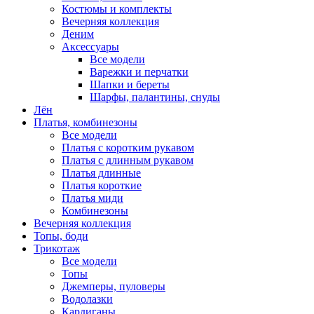
Костюмы и комплекты
Вечерняя коллекция
Деним
Аксессуары
Все модели
Варежки и перчатки
Шапки и береты
Шарфы, палантины, снуды
Лён
Платья, комбинезоны
Все модели
Платья с коротким рукавом
Платья с длинным рукавом
Платья длинные
Платья короткие
Платья миди
Комбинезоны
Вечерняя коллекция
Топы, боди
Трикотаж
Все модели
Топы
Джемперы, пуловеры
Водолазки
Кардиганы