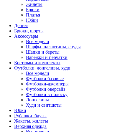
Жилеты
Брюки
Платья
Юбки
Деним
Брюки, шорты
Аксессуары
Все модели
Шарфы, палантины, снуды
Шапки и береты
Варежки и перчатки
Костюмы и комплекты
Футболки, лонгсливы, худи
Все модели
Футболки базовые
Футболки-джемперы
Футболки оверсайз
Футболки в полоску
Лонгсливы
Худи и свитшоты
Юбки
Рубашки, блузы
Жакеты, жилеты
Верхняя одежда
Все модели