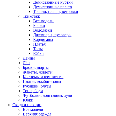
Демисезонные куртки
Демисезонные пальто
Тренчи, плащи, ветровки
Трикотаж
Все модели
Брюки
Водолазки
Джемперы, пуловеры
Кардиганы
Платья
Топы
Юбки
Деним
Лён
Брюки, шорты
Жакеты, жилеты
Костюмы и комплекты
Платья, комбинезоны
Рубашки, блузы
Топы, боди
Футболки, лонгсливы, худи
Юбки
Скидки и акции
Все модели
Верхняя одежда