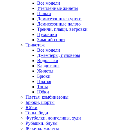
Все модели
Утепленные жилеты
Пальто
Демисезонные куртки
Демисезонные пальто
Тренчи, плащи, ветровки
Пуховики
Зимний спорт
Трикотаж
Все модели
Джемперы, пуловеры
Водолазки
Кардиганы
Жилеты
Брюки
Платья
Топы
Юбки
Платья, комбинезоны
Брюки, шорты
Юбки
Топы, боди
Футболки, лонгсливы, худи
Рубашки, блузы
Жакеты, жилеты