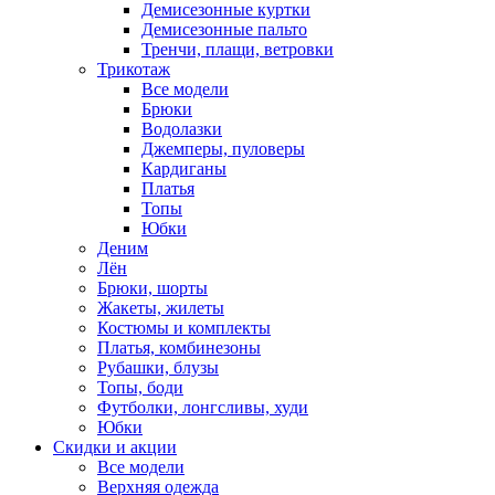
Демисезонные куртки
Демисезонные пальто
Тренчи, плащи, ветровки
Трикотаж
Все модели
Брюки
Водолазки
Джемперы, пуловеры
Кардиганы
Платья
Топы
Юбки
Деним
Лён
Брюки, шорты
Жакеты, жилеты
Костюмы и комплекты
Платья, комбинезоны
Рубашки, блузы
Топы, боди
Футболки, лонгсливы, худи
Юбки
Скидки и акции
Все модели
Верхняя одежда