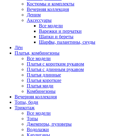
Костюмы и комплекты
Вечерняя коллекция
Деним
Аксессуары
Все модели
Варежки и перчатки
Шапки и береты
Шарфы, палантины, снуды
Лён
Платья, комбинезоны
Все модели
Платья с коротким рукавом
Платья с длинным рукавом
Платья длинные
Платья короткие
Платья миди
Комбинезоны
Вечерняя коллекция
Топы, боди
Трикотаж
Все модели
Топы
Джемперы, пуловеры
Водолазки
Кардиганы