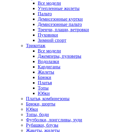
Все модели
Утепленные жилеты
Пальто
Демисезонные куртки
Демисезонные пальто
Тренчи, плащи, ветровки
Пуховики
Зимний спорт
Трикотаж
Все модели
Джемперы, пуловеры
Водолазки
Кардиганы
Жилеты
Брюки
Платья
Топы
Юбки
Платья, комбинезоны
Брюки, шорты
Юбки
Топы, боди
Футболки, лонгсливы, худи
Рубашки, блузы
Жакеты, жилеты