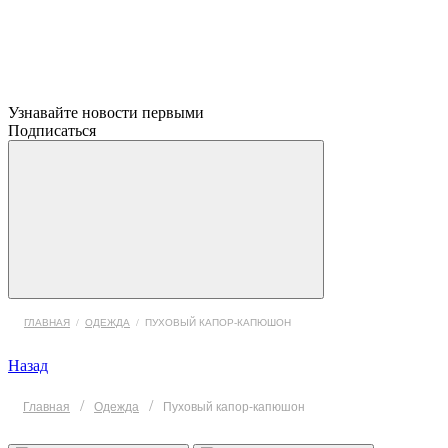
Узнавайте новости первыми
Подписаться
ГЛАВНАЯ
/
ОДЕЖДА
/
ПУХОВЫЙ КАПОР-КАПЮШОН
Назад
/
/
Главная
Одежда
Пуховый капор-капюшон