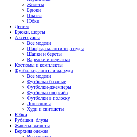
Жилеты
Брюки
Платья
Юбки
Деним
Брюки, шорты
Аксессуары
Все модели
Шарфы, палантины, снуды
Шапки и береты
Варежки и перчатки
Костюмы и комплекты
Футболки, лонгсливы, худи
Все модели
Футболки базовые
Футболки-джемперы
Футболки оверсайз
Футболки в полоску
Лонгсливы
Худи и свитшоты
Юбки
Рубашки, блузы
Жакеты, жилеты
Верхняя одежда
Все модели