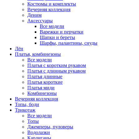
Костюмы и комплекты
Вечерняя коллекция
Деним
Аксессуары
Все модели
Варежки и перчатки
Шапки и береты
Шарфы, палантины, снуды
Лён
Платья, комбинезоны
Все модели
Платья с коротким рукавом
Платья с длинным рукавом
Платья длинные
Платья короткие
Платья миди
Комбинезоны
Вечерняя коллекция
Топы, боди
Трикотаж
Все модели
Топы
Джемперы, пуловеры
Водолазки
Кардиганы