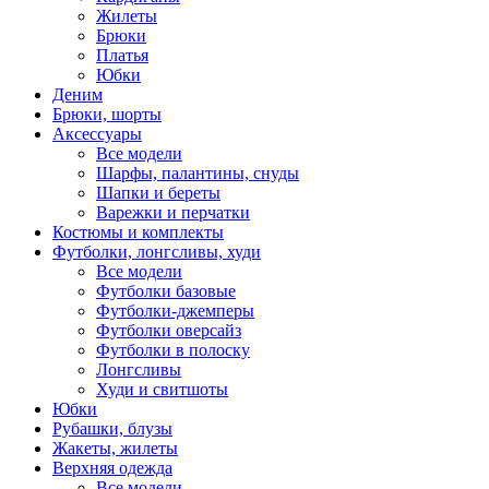
Жилеты
Брюки
Платья
Юбки
Деним
Брюки, шорты
Аксессуары
Все модели
Шарфы, палантины, снуды
Шапки и береты
Варежки и перчатки
Костюмы и комплекты
Футболки, лонгсливы, худи
Все модели
Футболки базовые
Футболки-джемперы
Футболки оверсайз
Футболки в полоску
Лонгсливы
Худи и свитшоты
Юбки
Рубашки, блузы
Жакеты, жилеты
Верхняя одежда
Все модели