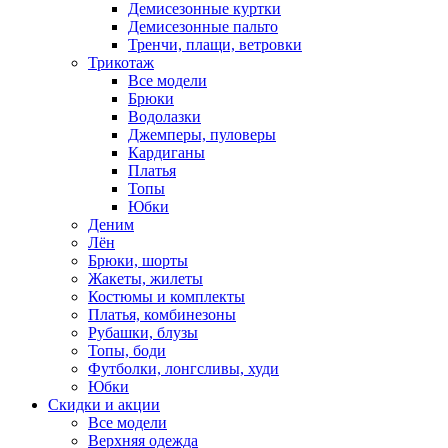
Демисезонные куртки
Демисезонные пальто
Тренчи, плащи, ветровки
Трикотаж
Все модели
Брюки
Водолазки
Джемперы, пуловеры
Кардиганы
Платья
Топы
Юбки
Деним
Лён
Брюки, шорты
Жакеты, жилеты
Костюмы и комплекты
Платья, комбинезоны
Рубашки, блузы
Топы, боди
Футболки, лонгсливы, худи
Юбки
Скидки и акции
Все модели
Верхняя одежда