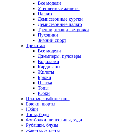
Все модели
Утепленные жилеты
Пальто
Демисезонные куртки
Демисезонные пальто
Тренчи, плащи, ветровки
Пуховики
Зимний спорт
Трикотаж
Все модели
Джемперы, пуловеры
Водолазки
Кардиганы
Жилеты
Брюки
Платья
Топы
Юбки
Платья, комбинезоны
Брюки, шорты
Юбки
Топы, боди
Футболки, лонгсливы, худи
Рубашки, блузы
Жакеты, жилеты