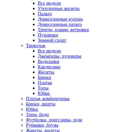
Все модели
Утепленные жилеты
Пальто
Демисезонные куртки
Демисезонные пальто
Тренчи, плащи, ветровки
Пуховики
Зимний спорт
Трикотаж
Все модели
Джемперы, пуловеры
Водолазки
Кардиганы
Жилеты
Брюки
Платья
Топы
Юбки
Платья, комбинезоны
Брюки, шорты
Юбки
Топы, боди
Футболки, лонгсливы, худи
Рубашки, блузы
Жакеты, жилеты