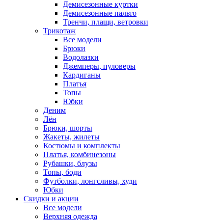
Демисезонные куртки
Демисезонные пальто
Тренчи, плащи, ветровки
Трикотаж
Все модели
Брюки
Водолазки
Джемперы, пуловеры
Кардиганы
Платья
Топы
Юбки
Деним
Лён
Брюки, шорты
Жакеты, жилеты
Костюмы и комплекты
Платья, комбинезоны
Рубашки, блузы
Топы, боди
Футболки, лонгсливы, худи
Юбки
Скидки и акции
Все модели
Верхняя одежда