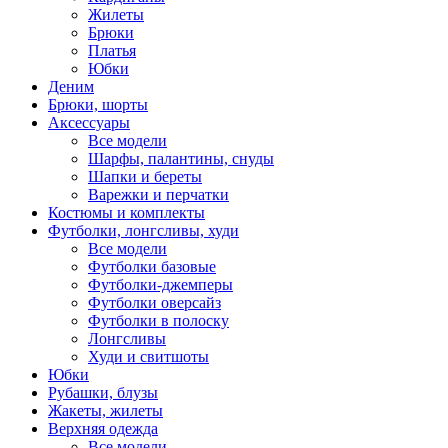
Жилеты
Брюки
Платья
Юбки
Деним
Брюки, шорты
Аксессуары
Все модели
Шарфы, палантины, снуды
Шапки и береты
Варежки и перчатки
Костюмы и комплекты
Футболки, лонгсливы, худи
Все модели
Футболки базовые
Футболки-джемперы
Футболки оверсайз
Футболки в полоску
Лонгсливы
Худи и свитшоты
Юбки
Рубашки, блузы
Жакеты, жилеты
Верхняя одежда
Все модели