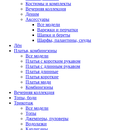
Костюмы и комплекты
Вечерняя коллекция
Деним
Аксессуары
Все модели
Варежки и перчатки
Шапки и береты
Шарфы, палантины, снуды
Лён
Платья, комбинезоны
Все модели
Платья с коротким рукавом
Платья с длинным рукавом
Платья длинные
Платья короткие
Платья миди
Комбинезоны
Вечерняя коллекция
Топы, боди
Трикотаж
Все модели
Топы
Джемперы, пуловеры
Водолазки
Кардиганы