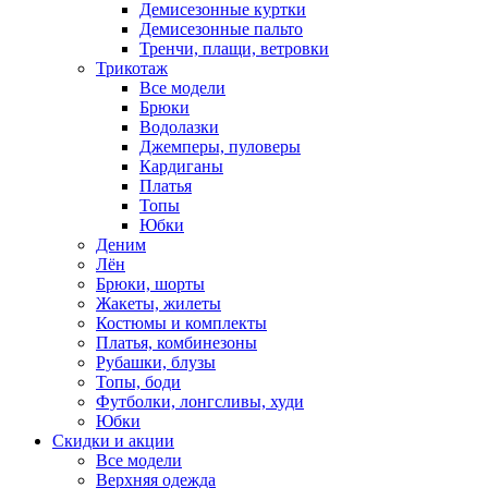
Демисезонные куртки
Демисезонные пальто
Тренчи, плащи, ветровки
Трикотаж
Все модели
Брюки
Водолазки
Джемперы, пуловеры
Кардиганы
Платья
Топы
Юбки
Деним
Лён
Брюки, шорты
Жакеты, жилеты
Костюмы и комплекты
Платья, комбинезоны
Рубашки, блузы
Топы, боди
Футболки, лонгсливы, худи
Юбки
Скидки и акции
Все модели
Верхняя одежда