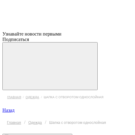
Узнавайте новости первыми
Подписаться
ГЛАВНАЯ
/
ОДЕЖДА
/
ШАПКА С ОТВОРОТОМ ОДНОСЛОЙНАЯ
Назад
/
/
Главная
Одежда
Шапка с отворотом однослойная