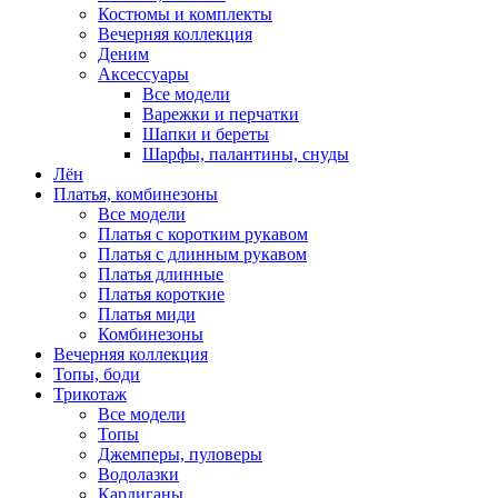
Костюмы и комплекты
Вечерняя коллекция
Деним
Аксессуары
Все модели
Варежки и перчатки
Шапки и береты
Шарфы, палантины, снуды
Лён
Платья, комбинезоны
Все модели
Платья с коротким рукавом
Платья с длинным рукавом
Платья длинные
Платья короткие
Платья миди
Комбинезоны
Вечерняя коллекция
Топы, боди
Трикотаж
Все модели
Топы
Джемперы, пуловеры
Водолазки
Кардиганы