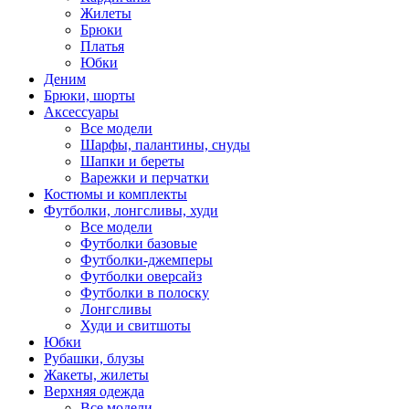
Жилеты
Брюки
Платья
Юбки
Деним
Брюки, шорты
Аксессуары
Все модели
Шарфы, палантины, снуды
Шапки и береты
Варежки и перчатки
Костюмы и комплекты
Футболки, лонгсливы, худи
Все модели
Футболки базовые
Футболки-джемперы
Футболки оверсайз
Футболки в полоску
Лонгсливы
Худи и свитшоты
Юбки
Рубашки, блузы
Жакеты, жилеты
Верхняя одежда
Все модели