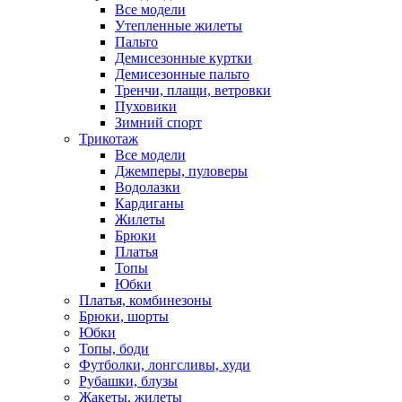
Все модели
Утепленные жилеты
Пальто
Демисезонные куртки
Демисезонные пальто
Тренчи, плащи, ветровки
Пуховики
Зимний спорт
Трикотаж
Все модели
Джемперы, пуловеры
Водолазки
Кардиганы
Жилеты
Брюки
Платья
Топы
Юбки
Платья, комбинезоны
Брюки, шорты
Юбки
Топы, боди
Футболки, лонгсливы, худи
Рубашки, блузы
Жакеты, жилеты