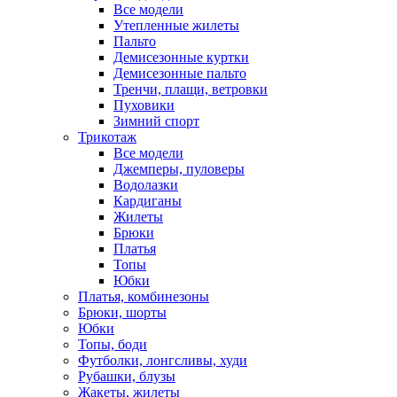
Все модели
Утепленные жилеты
Пальто
Демисезонные куртки
Демисезонные пальто
Тренчи, плащи, ветровки
Пуховики
Зимний спорт
Трикотаж
Все модели
Джемперы, пуловеры
Водолазки
Кардиганы
Жилеты
Брюки
Платья
Топы
Юбки
Платья, комбинезоны
Брюки, шорты
Юбки
Топы, боди
Футболки, лонгсливы, худи
Рубашки, блузы
Жакеты, жилеты