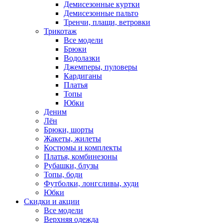
Демисезонные куртки
Демисезонные пальто
Тренчи, плащи, ветровки
Трикотаж
Все модели
Брюки
Водолазки
Джемперы, пуловеры
Кардиганы
Платья
Топы
Юбки
Деним
Лён
Брюки, шорты
Жакеты, жилеты
Костюмы и комплекты
Платья, комбинезоны
Рубашки, блузы
Топы, боди
Футболки, лонгсливы, худи
Юбки
Скидки и акции
Все модели
Верхняя одежда