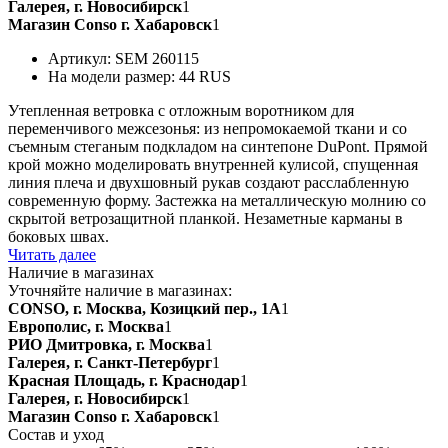
Галерея, г. Новосибирск
1
Магазин Conso г. Хабаровск
1
Артикул: SEM 260115
На модели размер: 44 RUS
Утепленная ветровка с отложным воротником для
переменчивого межсезонья: из непромокаемой ткани и со
съемным стеганым подкладом на синтепоне DuPont. Прямой
крой можно моделировать внутренней кулисой, спущенная
линия плеча и двухшовный рукав создают расслабленную
современную форму. Застежка на металлическую молнию со
скрытой ветрозащитной планкой. Незаметные карманы в
боковых швах.
Читать далее
Наличие в магазинах
Уточняйте наличие в магазинах:
CONSO, г. Москва, Козицкий пер., 1А
1
Европолис, г. Москва
1
РИО Дмитровка, г. Москва
1
Галерея, г. Санкт-Петербург
1
Красная Площадь, г. Краснодар
1
Галерея, г. Новосибирск
1
Магазин Conso г. Хабаровск
1
Состав и уход