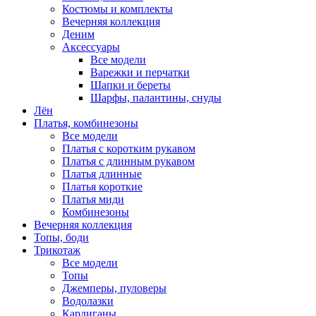
Костюмы и комплекты
Вечерняя коллекция
Деним
Аксессуары
Все модели
Варежки и перчатки
Шапки и береты
Шарфы, палантины, снуды
Лён
Платья, комбинезоны
Все модели
Платья с коротким рукавом
Платья с длинным рукавом
Платья длинные
Платья короткие
Платья миди
Комбинезоны
Вечерняя коллекция
Топы, боди
Трикотаж
Все модели
Топы
Джемперы, пуловеры
Водолазки
Кардиганы