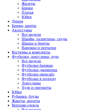
Жилеты
Брюки
Платья
Юбки
Деним
Брюки, шорты
Аксессуары
Все модели
Шарфы, палантины, снуды
Шапки и береты
Варежки и перчатки
Костюмы и комплекты
Футболки, лонгсливы, худи
Все модели
Футболки базовые
Футболки-джемперы
Футболки оверсайз
Футболки в полоску
Лонгсливы
Худи и свитшоты
Юбки
Рубашки, блузы
Жакеты, жилеты
Верхняя одежда
Все модели