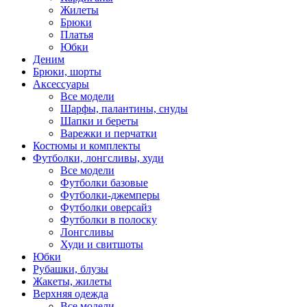
Жилеты
Брюки
Платья
Юбки
Деним
Брюки, шорты
Аксессуары
Все модели
Шарфы, палантины, снуды
Шапки и береты
Варежки и перчатки
Костюмы и комплекты
Футболки, лонгсливы, худи
Все модели
Футболки базовые
Футболки-джемперы
Футболки оверсайз
Футболки в полоску
Лонгсливы
Худи и свитшоты
Юбки
Рубашки, блузы
Жакеты, жилеты
Верхняя одежда
Все модели