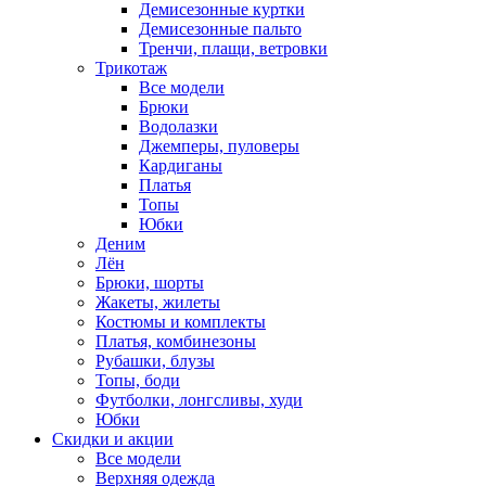
Демисезонные куртки
Демисезонные пальто
Тренчи, плащи, ветровки
Трикотаж
Все модели
Брюки
Водолазки
Джемперы, пуловеры
Кардиганы
Платья
Топы
Юбки
Деним
Лён
Брюки, шорты
Жакеты, жилеты
Костюмы и комплекты
Платья, комбинезоны
Рубашки, блузы
Топы, боди
Футболки, лонгсливы, худи
Юбки
Скидки и акции
Все модели
Верхняя одежда