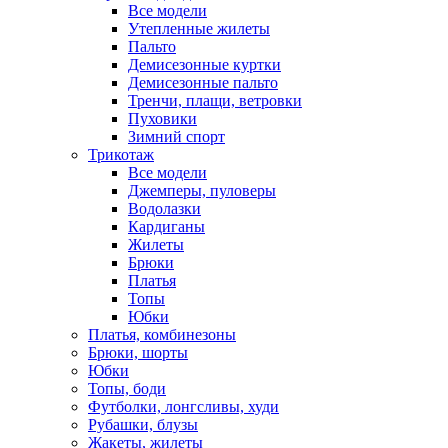
Все модели
Утепленные жилеты
Пальто
Демисезонные куртки
Демисезонные пальто
Тренчи, плащи, ветровки
Пуховики
Зимний спорт
Трикотаж
Все модели
Джемперы, пуловеры
Водолазки
Кардиганы
Жилеты
Брюки
Платья
Топы
Юбки
Платья, комбинезоны
Брюки, шорты
Юбки
Топы, боди
Футболки, лонгсливы, худи
Рубашки, блузы
Жакеты, жилеты