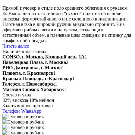
Прямой пуловер в стиле поло среднего облегания с рукавом
⅞. Выполнен из эластичного “сухого” полотна на основе
вискозы, формоустойчивого и не склонного к пиллингации.
Плотная вязка в широкий рубчик визуально стройнит. Низ
оформлен рибом с легким напуском, создающим
естественный объем, а плечевые швы смещены на спинку для
комфортной посадки.
Читать далее
Наличие в магазинах
CONSO, г. Москва, Козицкий пер., 1А
1
Павелецкая Плаза, г. Москва
2
РИО Дмитровка, г. Москва
1
Планета, г. Красноярск
1
Красная Площадь, г. Краснодар
1
Галерея, г. Новосибирск
1
Магазин Conso г. Хабаровск
1
Состав и уход
82% вискоза 18% нейлон
Задать вопрос про товар
Телефон
WhatsApp