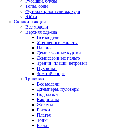
Рубашки, блузы
Топы, боди
Футболки, лонгсливы, худи
Юбки
Скидки и акции
Все модели
Верхняя одежда
Все модели
Утепленные жилеты
Пальто
Демисезонные куртки
Демисезонные пальто
Тренчи, плащи, ветровки
Пуховики
Зимний спорт
Трикотаж
Все модели
Джемперы, пуловеры
Водолазки
Кардиганы
Жилеты
Брюки
Платья
Топы
Юбки