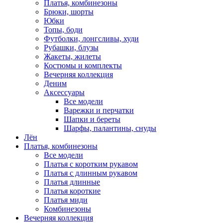
Платья, комбинезоны
Брюки, шорты
Юбки
Топы, боди
Футболки, лонгсливы, худи
Рубашки, блузы
Жакеты, жилеты
Костюмы и комплекты
Вечерняя коллекция
Деним
Аксессуары
Все модели
Варежки и перчатки
Шапки и береты
Шарфы, палантины, снуды
Лён
Платья, комбинезоны
Все модели
Платья с коротким рукавом
Платья с длинным рукавом
Платья длинные
Платья короткие
Платья миди
Комбинезоны
Вечерняя коллекция