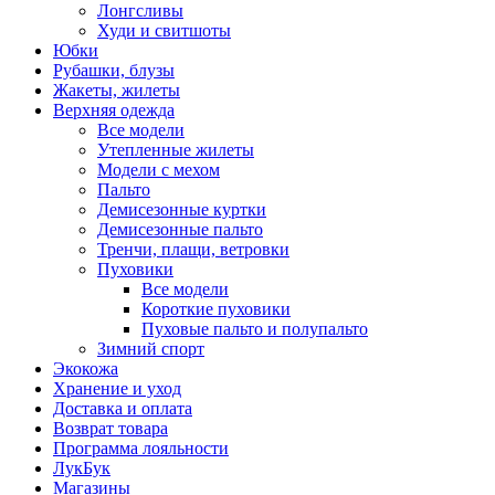
Лонгсливы
Худи и свитшоты
Юбки
Рубашки, блузы
Жакеты, жилеты
Верхняя одежда
Все модели
Утепленные жилеты
Модели с мехом
Пальто
Демисезонные куртки
Демисезонные пальто
Тренчи, плащи, ветровки
Пуховики
Все модели
Короткие пуховики
Пуховые пальто и полупальто
Зимний спорт
Экокожа
Хранение и уход
Доставка и оплата
Возврат товара
Программа лояльности
ЛукБук
Магазины