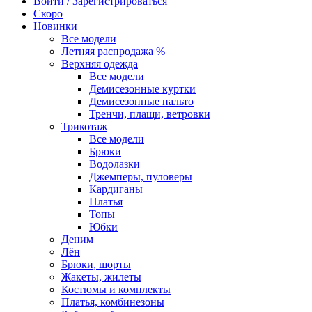
Войти / Зарегистрироваться
Скоро
Новинки
Все модели
Летняя распродажа %
Верхняя одежда
Все модели
Демисезонные куртки
Демисезонные пальто
Тренчи, плащи, ветровки
Трикотаж
Все модели
Брюки
Водолазки
Джемперы, пуловеры
Кардиганы
Платья
Топы
Юбки
Деним
Лён
Брюки, шорты
Жакеты, жилеты
Костюмы и комплекты
Платья, комбинезоны