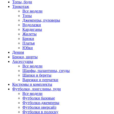
Топы, боди
Трикотаж
Все модели
Топы
Джемперы, пуловеры
Водолазки
Кардиганы
Жилеты
Брюки
Платья
Юбки
Деним
Брюки, шорты
Аксессуары
Все модели
Шарфы, палантины, снуды
Шапки и береты
Варежки и перчатки
Костюмы и комплекты
Футболки, лонгсливы, худи
Все модели
Футболки базовые
Футболки-джемперы
Футболки оверсайз
Футболки в полоску