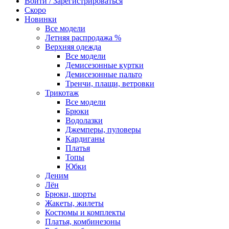
Войти / Зарегистрироваться
Скоро
Новинки
Все модели
Летняя распродажа %
Верхняя одежда
Все модели
Демисезонные куртки
Демисезонные пальто
Тренчи, плащи, ветровки
Трикотаж
Все модели
Брюки
Водолазки
Джемперы, пуловеры
Кардиганы
Платья
Топы
Юбки
Деним
Лён
Брюки, шорты
Жакеты, жилеты
Костюмы и комплекты
Платья, комбинезоны