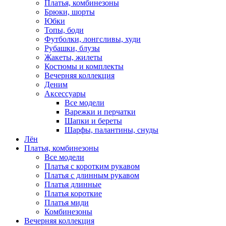
Платья, комбинезоны
Брюки, шорты
Юбки
Топы, боди
Футболки, лонгсливы, худи
Рубашки, блузы
Жакеты, жилеты
Костюмы и комплекты
Вечерняя коллекция
Деним
Аксессуары
Все модели
Варежки и перчатки
Шапки и береты
Шарфы, палантины, снуды
Лён
Платья, комбинезоны
Все модели
Платья с коротким рукавом
Платья с длинным рукавом
Платья длинные
Платья короткие
Платья миди
Комбинезоны
Вечерняя коллекция