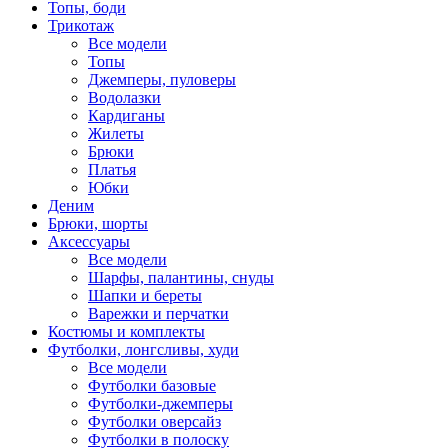
Топы, боди
Трикотаж
Все модели
Топы
Джемперы, пуловеры
Водолазки
Кардиганы
Жилеты
Брюки
Платья
Юбки
Деним
Брюки, шорты
Аксессуары
Все модели
Шарфы, палантины, снуды
Шапки и береты
Варежки и перчатки
Костюмы и комплекты
Футболки, лонгсливы, худи
Все модели
Футболки базовые
Футболки-джемперы
Футболки оверсайз
Футболки в полоску