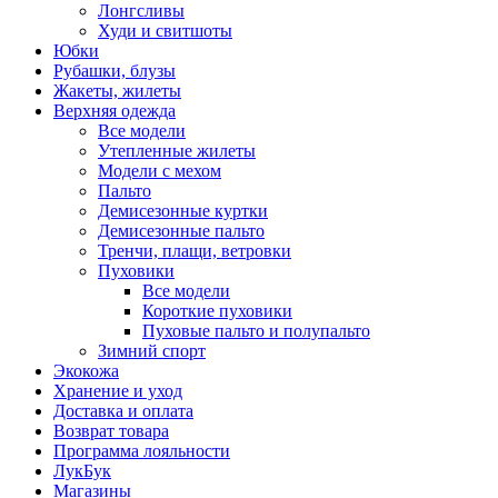
Лонгсливы
Худи и свитшоты
Юбки
Рубашки, блузы
Жакеты, жилеты
Верхняя одежда
Все модели
Утепленные жилеты
Модели с мехом
Пальто
Демисезонные куртки
Демисезонные пальто
Тренчи, плащи, ветровки
Пуховики
Все модели
Короткие пуховики
Пуховые пальто и полупальто
Зимний спорт
Экокожа
Хранение и уход
Доставка и оплата
Возврат товара
Программа лояльности
ЛукБук
Магазины