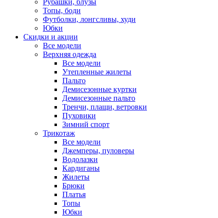
Рубашки, блузы
Топы, боди
Футболки, лонгсливы, худи
Юбки
Скидки и акции
Все модели
Верхняя одежда
Все модели
Утепленные жилеты
Пальто
Демисезонные куртки
Демисезонные пальто
Тренчи, плащи, ветровки
Пуховики
Зимний спорт
Трикотаж
Все модели
Джемперы, пуловеры
Водолазки
Кардиганы
Жилеты
Брюки
Платья
Топы
Юбки