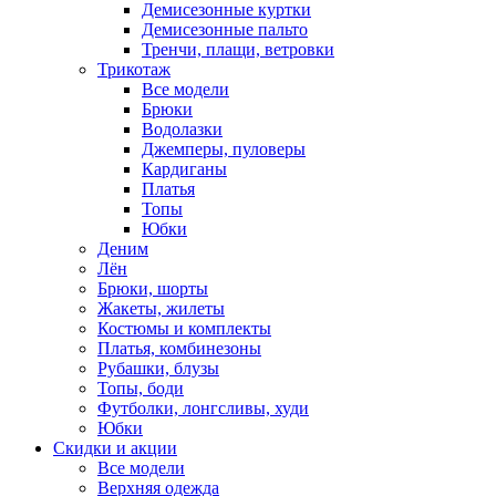
Демисезонные куртки
Демисезонные пальто
Тренчи, плащи, ветровки
Трикотаж
Все модели
Брюки
Водолазки
Джемперы, пуловеры
Кардиганы
Платья
Топы
Юбки
Деним
Лён
Брюки, шорты
Жакеты, жилеты
Костюмы и комплекты
Платья, комбинезоны
Рубашки, блузы
Топы, боди
Футболки, лонгсливы, худи
Юбки
Скидки и акции
Все модели
Верхняя одежда