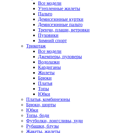
Все модели
Утепленные жилеты
Пальто
Демисезонные куртки
Демисезонные пальто
Тренчи, плащи, ветровки
Пуховики
Зимний спорт
Трикотаж
Все модели
Джемперы, пуловеры
Водолазки
Кардиганы
Жилеты
Брюки
Платья
Топы
Юбки
Платья, комбинезоны
Брюки, шорты
Юбки
Топы, боди
Футболки, лонгсливы, худи
Рубашки, блузы
Жакеты, жилеты