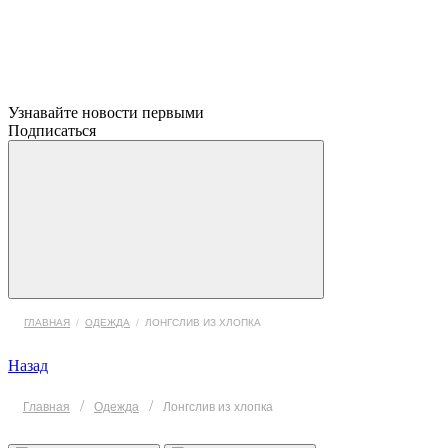
Узнавайте новости первыми
Подписаться
ГЛАВНАЯ
/
ОДЕЖДА
/
ЛОНГСЛИВ ИЗ ХЛОПКА
Назад
/
/
Главная
Одежда
Лонгслив из хлопка