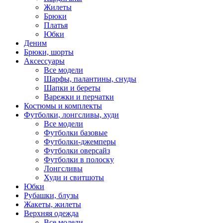
Жилеты
Брюки
Платья
Юбки
Деним
Брюки, шорты
Аксессуары
Все модели
Шарфы, палантины, снуды
Шапки и береты
Варежки и перчатки
Костюмы и комплекты
Футболки, лонгсливы, худи
Все модели
Футболки базовые
Футболки-джемперы
Футболки оверсайз
Футболки в полоску
Лонгсливы
Худи и свитшоты
Юбки
Рубашки, блузы
Жакеты, жилеты
Верхняя одежда
Все модели