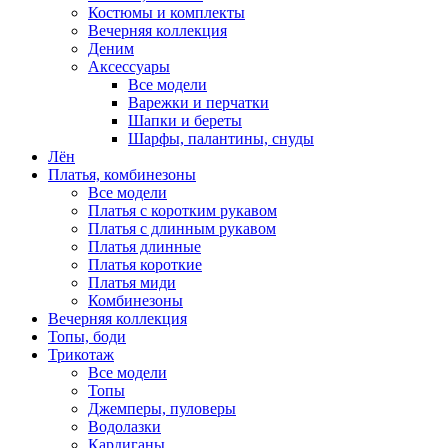
Костюмы и комплекты
Вечерняя коллекция
Деним
Аксессуары
Все модели
Варежки и перчатки
Шапки и береты
Шарфы, палантины, снуды
Лён
Платья, комбинезоны
Все модели
Платья с коротким рукавом
Платья с длинным рукавом
Платья длинные
Платья короткие
Платья миди
Комбинезоны
Вечерняя коллекция
Топы, боди
Трикотаж
Все модели
Топы
Джемперы, пуловеры
Водолазки
Кардиганы