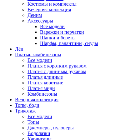
Костюмы и комплекты
Вечерняя коллекция
Деним
Аксессуары
Все модели
Варежки и перчатки
Шапки и береты
Шарфы, палантины, снуды
Лён
Платья, комбинезоны
Все модели
Платья с коротким рукавом
Платья с длинным рукавом
Платья длинные
Платья короткие
Платья миди
Комбинезоны
Вечерняя коллекция
Топы, боди
Трикотаж
Все модели
Топы
Джемперы, пуловеры
Водолазки
Кардиганы