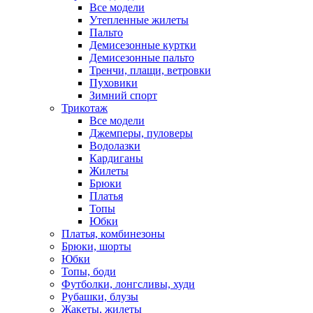
Все модели
Утепленные жилеты
Пальто
Демисезонные куртки
Демисезонные пальто
Тренчи, плащи, ветровки
Пуховики
Зимний спорт
Трикотаж
Все модели
Джемперы, пуловеры
Водолазки
Кардиганы
Жилеты
Брюки
Платья
Топы
Юбки
Платья, комбинезоны
Брюки, шорты
Юбки
Топы, боди
Футболки, лонгсливы, худи
Рубашки, блузы
Жакеты, жилеты