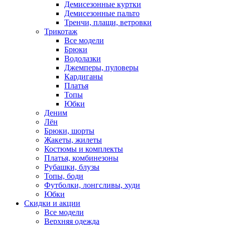
Демисезонные куртки
Демисезонные пальто
Тренчи, плащи, ветровки
Трикотаж
Все модели
Брюки
Водолазки
Джемперы, пуловеры
Кардиганы
Платья
Топы
Юбки
Деним
Лён
Брюки, шорты
Жакеты, жилеты
Костюмы и комплекты
Платья, комбинезоны
Рубашки, блузы
Топы, боди
Футболки, лонгсливы, худи
Юбки
Скидки и акции
Все модели
Верхняя одежда