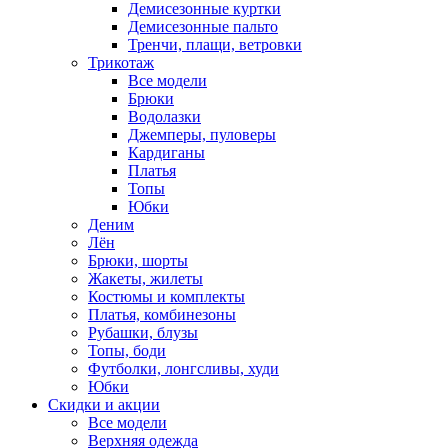
Демисезонные куртки
Демисезонные пальто
Тренчи, плащи, ветровки
Трикотаж
Все модели
Брюки
Водолазки
Джемперы, пуловеры
Кардиганы
Платья
Топы
Юбки
Деним
Лён
Брюки, шорты
Жакеты, жилеты
Костюмы и комплекты
Платья, комбинезоны
Рубашки, блузы
Топы, боди
Футболки, лонгсливы, худи
Юбки
Скидки и акции
Все модели
Верхняя одежда