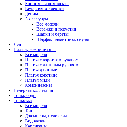
Костюмы и комплекты
Вечерняя коллекция
Деним
Аксессуары
Все модели
Варежки и перчатки
Шапки и береты
Шарфы, палантины, снуды
Лён
Платья, комбинезоны
Все модели
Платья с коротким рукавом
Платья с длинным рукавом
Платья длинные
Платья короткие
Платья миди
Комбинезоны
Вечерняя коллекция
Топы, боди
Трикотаж
Все модели
Топы
Джемперы, пуловеры
Водолазки
Кардиганы