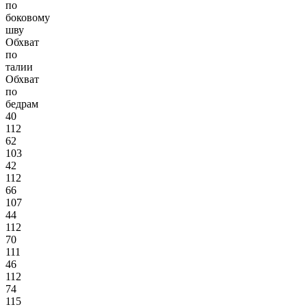
по
боковому
шву
Обхват
по
талии
Обхват
по
бедрам
40
112
62
103
42
112
66
107
44
112
70
111
46
112
74
115