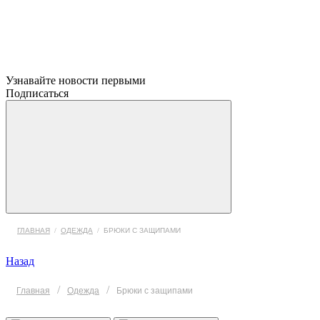
Узнавайте новости первыми
Подписаться
ГЛАВНАЯ
/
ОДЕЖДА
/
БРЮКИ С ЗАЩИПАМИ
Назад
/
/
Главная
Одежда
Брюки с защипами