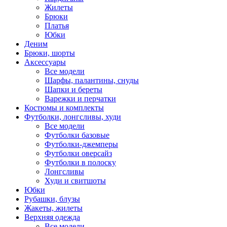
Жилеты
Брюки
Платья
Юбки
Деним
Брюки, шорты
Аксессуары
Все модели
Шарфы, палантины, снуды
Шапки и береты
Варежки и перчатки
Костюмы и комплекты
Футболки, лонгсливы, худи
Все модели
Футболки базовые
Футболки-джемперы
Футболки оверсайз
Футболки в полоску
Лонгсливы
Худи и свитшоты
Юбки
Рубашки, блузы
Жакеты, жилеты
Верхняя одежда
Все модели