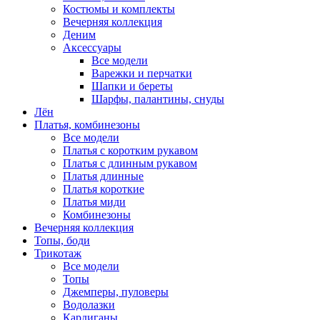
Костюмы и комплекты
Вечерняя коллекция
Деним
Аксессуары
Все модели
Варежки и перчатки
Шапки и береты
Шарфы, палантины, снуды
Лён
Платья, комбинезоны
Все модели
Платья с коротким рукавом
Платья с длинным рукавом
Платья длинные
Платья короткие
Платья миди
Комбинезоны
Вечерняя коллекция
Топы, боди
Трикотаж
Все модели
Топы
Джемперы, пуловеры
Водолазки
Кардиганы