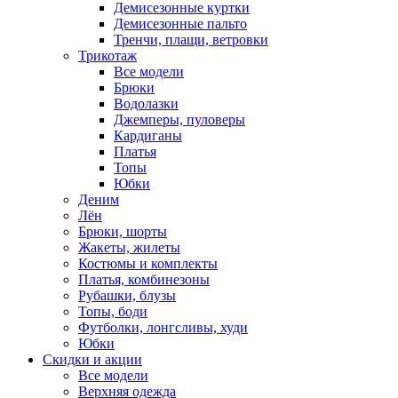
Демисезонные куртки
Демисезонные пальто
Тренчи, плащи, ветровки
Трикотаж
Все модели
Брюки
Водолазки
Джемперы, пуловеры
Кардиганы
Платья
Топы
Юбки
Деним
Лён
Брюки, шорты
Жакеты, жилеты
Костюмы и комплекты
Платья, комбинезоны
Рубашки, блузы
Топы, боди
Футболки, лонгсливы, худи
Юбки
Скидки и акции
Все модели
Верхняя одежда