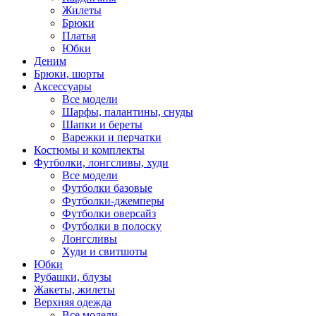
Жилеты
Брюки
Платья
Юбки
Деним
Брюки, шорты
Аксессуары
Все модели
Шарфы, палантины, снуды
Шапки и береты
Варежки и перчатки
Костюмы и комплекты
Футболки, лонгсливы, худи
Все модели
Футболки базовые
Футболки-джемперы
Футболки оверсайз
Футболки в полоску
Лонгсливы
Худи и свитшоты
Юбки
Рубашки, блузы
Жакеты, жилеты
Верхняя одежда
Все модели