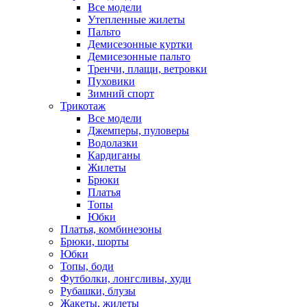
Все модели
Утепленные жилеты
Пальто
Демисезонные куртки
Демисезонные пальто
Тренчи, плащи, ветровки
Пуховики
Зимний спорт
Трикотаж
Все модели
Джемперы, пуловеры
Водолазки
Кардиганы
Жилеты
Брюки
Платья
Топы
Юбки
Платья, комбинезоны
Брюки, шорты
Юбки
Топы, боди
Футболки, лонгсливы, худи
Рубашки, блузы
Жакеты, жилеты