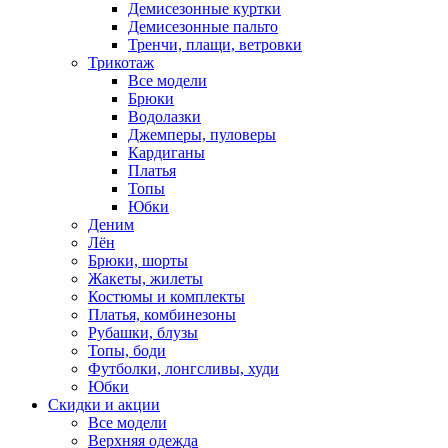
Демисезонные куртки
Демисезонные пальто
Тренчи, плащи, ветровки
Трикотаж
Все модели
Брюки
Водолазки
Джемперы, пуловеры
Кардиганы
Платья
Топы
Юбки
Деним
Лён
Брюки, шорты
Жакеты, жилеты
Костюмы и комплекты
Платья, комбинезоны
Рубашки, блузы
Топы, боди
Футболки, лонгсливы, худи
Юбки
Скидки и акции
Все модели
Верхняя одежда