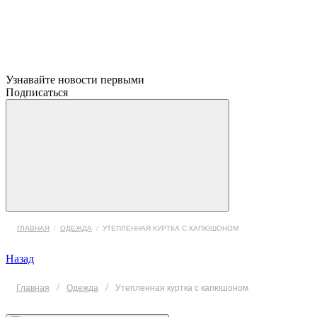
Узнавайте новости первыми
Подписаться
ГЛАВНАЯ
/
ОДЕЖДА
/
УТЕПЛЕННАЯ КУРТКА С КАПЮШОНОМ
Назад
/
/
Главная
Одежда
Утепленная куртка с капюшоном