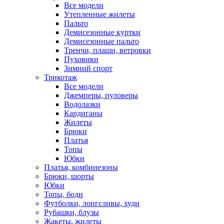
Все модели
Утепленные жилеты
Пальто
Демисезонные куртки
Демисезонные пальто
Тренчи, плащи, ветровки
Пуховики
Зимний спорт
Трикотаж
Все модели
Джемперы, пуловеры
Водолазки
Кардиганы
Жилеты
Брюки
Платья
Топы
Юбки
Платья, комбинезоны
Брюки, шорты
Юбки
Топы, боди
Футболки, лонгсливы, худи
Рубашки, блузы
Жакеты, жилеты