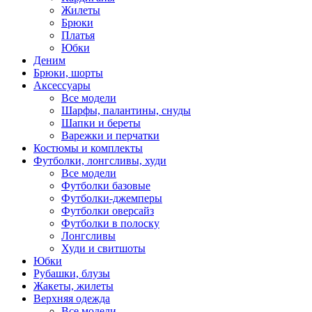
Жилеты
Брюки
Платья
Юбки
Деним
Брюки, шорты
Аксессуары
Все модели
Шарфы, палантины, снуды
Шапки и береты
Варежки и перчатки
Костюмы и комплекты
Футболки, лонгсливы, худи
Все модели
Футболки базовые
Футболки-джемперы
Футболки оверсайз
Футболки в полоску
Лонгсливы
Худи и свитшоты
Юбки
Рубашки, блузы
Жакеты, жилеты
Верхняя одежда
Все модели