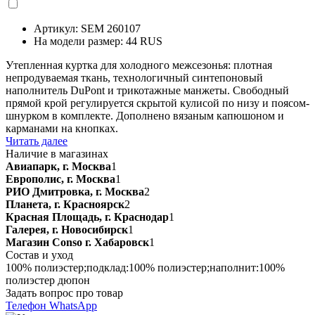
Артикул: SEM 260107
На модели размер: 44 RUS
Утепленная куртка для холодного межсезонья: плотная
непродуваемая ткань, технологичный синтепоновый
наполнитель DuPont и трикотажные манжеты. Свободный
прямой крой регулируется скрытой кулисой по низу и поясом-
шнурком в комплекте. Дополнено вязаным капюшоном и
карманами на кнопках.
Читать далее
Наличие в магазинах
Авиапарк, г. Москва
1
Европолис, г. Москва
1
РИО Дмитровка, г. Москва
2
Планета, г. Красноярск
2
Красная Площадь, г. Краснодар
1
Галерея, г. Новосибирск
1
Магазин Conso г. Хабаровск
1
Состав и уход
100% полиэстер;подклад:100% полиэстер;наполнит:100%
полиэстер дюпон
Задать вопрос про товар
Телефон
WhatsApp