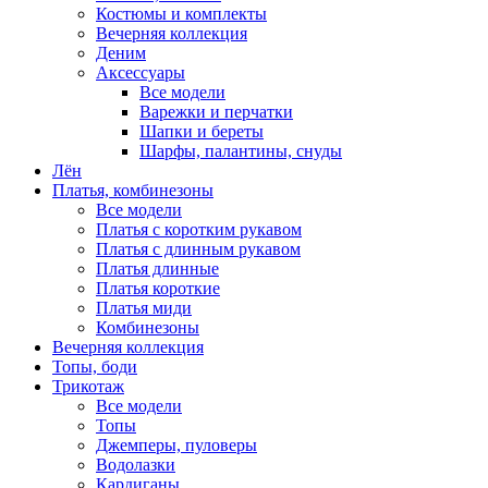
Костюмы и комплекты
Вечерняя коллекция
Деним
Аксессуары
Все модели
Варежки и перчатки
Шапки и береты
Шарфы, палантины, снуды
Лён
Платья, комбинезоны
Все модели
Платья с коротким рукавом
Платья с длинным рукавом
Платья длинные
Платья короткие
Платья миди
Комбинезоны
Вечерняя коллекция
Топы, боди
Трикотаж
Все модели
Топы
Джемперы, пуловеры
Водолазки
Кардиганы