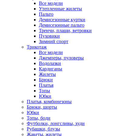
Все модели
Утепленные жилеты
Пальто
Демисезонные куртки
Демисезонные пальто
Тренчи, плащи, ветровки
Пуховики
Зимний спорт
Трикотаж
Все модели
Джемперы, пуловеры
Водолазки
Кардиганы
Жилеты
Брюки
Платья
Топы
Юбки
Платья, комбинезоны
Брюки, шорты
Юбки
Топы, боди
Футболки, лонгсливы, худи
Рубашки, блузы
Жакеты, жилеты