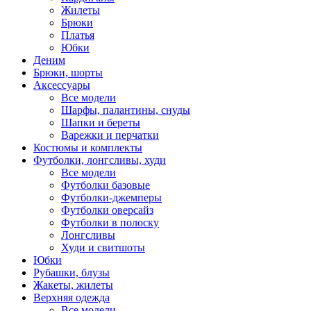
Жилеты
Брюки
Платья
Юбки
Деним
Брюки, шорты
Аксессуары
Все модели
Шарфы, палантины, снуды
Шапки и береты
Варежки и перчатки
Костюмы и комплекты
Футболки, лонгсливы, худи
Все модели
Футболки базовые
Футболки-джемперы
Футболки оверсайз
Футболки в полоску
Лонгсливы
Худи и свитшоты
Юбки
Рубашки, блузы
Жакеты, жилеты
Верхняя одежда
Все модели