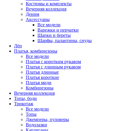
Костюмы и комплекты
Вечерняя коллекция
Деним
Аксессуары
Все модели
Варежки и перчатки
Шапки и береты
Шарфы, палантины, снуды
Лён
Платья, комбинезоны
Все модели
Платья с коротким рукавом
Платья с длинным рукавом
Платья длинные
Платья короткие
Платья миди
Комбинезоны
Вечерняя коллекция
Топы, боди
Трикотаж
Все модели
Топы
Джемперы, пуловеры
Водолазки
Кардиганы