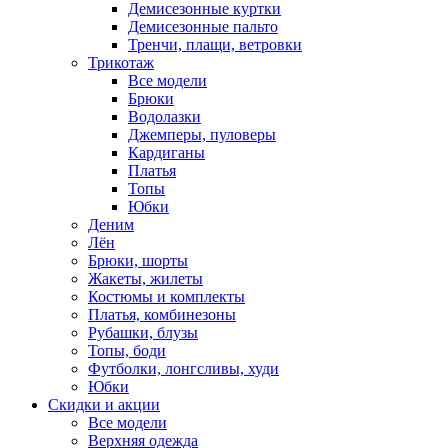
Демисезонные куртки
Демисезонные пальто
Тренчи, плащи, ветровки
Трикотаж
Все модели
Брюки
Водолазки
Джемперы, пуловеры
Кардиганы
Платья
Топы
Юбки
Деним
Лён
Брюки, шорты
Жакеты, жилеты
Костюмы и комплекты
Платья, комбинезоны
Рубашки, блузы
Топы, боди
Футболки, лонгсливы, худи
Юбки
Скидки и акции
Все модели
Верхняя одежда