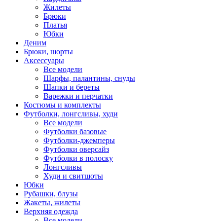
Жилеты
Брюки
Платья
Юбки
Деним
Брюки, шорты
Аксессуары
Все модели
Шарфы, палантины, снуды
Шапки и береты
Варежки и перчатки
Костюмы и комплекты
Футболки, лонгсливы, худи
Все модели
Футболки базовые
Футболки-джемперы
Футболки оверсайз
Футболки в полоску
Лонгсливы
Худи и свитшоты
Юбки
Рубашки, блузы
Жакеты, жилеты
Верхняя одежда
Все модели