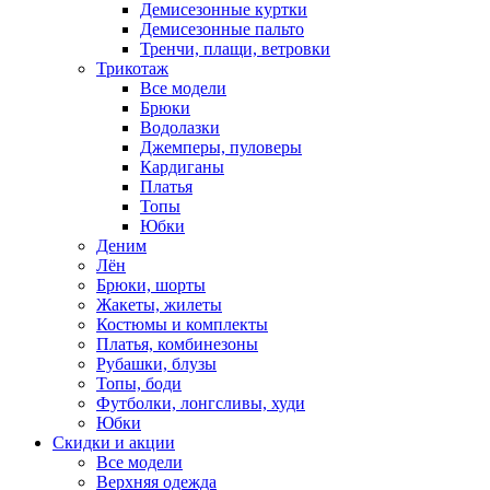
Демисезонные куртки
Демисезонные пальто
Тренчи, плащи, ветровки
Трикотаж
Все модели
Брюки
Водолазки
Джемперы, пуловеры
Кардиганы
Платья
Топы
Юбки
Деним
Лён
Брюки, шорты
Жакеты, жилеты
Костюмы и комплекты
Платья, комбинезоны
Рубашки, блузы
Топы, боди
Футболки, лонгсливы, худи
Юбки
Скидки и акции
Все модели
Верхняя одежда