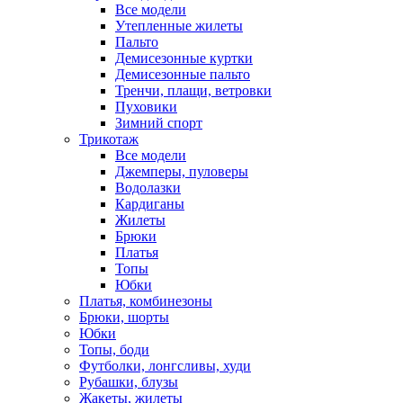
Все модели
Утепленные жилеты
Пальто
Демисезонные куртки
Демисезонные пальто
Тренчи, плащи, ветровки
Пуховики
Зимний спорт
Трикотаж
Все модели
Джемперы, пуловеры
Водолазки
Кардиганы
Жилеты
Брюки
Платья
Топы
Юбки
Платья, комбинезоны
Брюки, шорты
Юбки
Топы, боди
Футболки, лонгсливы, худи
Рубашки, блузы
Жакеты, жилеты