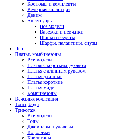
Костюмы и комплекты
Вечерняя коллекция
Деним
Аксессуары
Все модели
Варежки и перчатки
Шапки и береты
Шарфы, палантины, снуды
Лён
Платья, комбинезоны
Все модели
Платья с коротким рукавом
Платья с длинным рукавом
Платья длинные
Платья короткие
Платья миди
Комбинезоны
Вечерняя коллекция
Топы, боди
Трикотаж
Все модели
Топы
Джемперы, пуловеры
Водолазки
Кардиганы