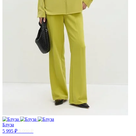
Блуза
5 995 ₽
9 990 ₽