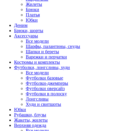
Жилеты
Брюки
Платья
Юбки
Деним
Брюки, шорты
Аксессуары
Все модели
Шарфы, палантины, снуды
Шапки и береты
Варежки и перчатки
Костюмы и комплекты
Футболки, лонгсливы, худи
Все модели
Футболки базовые
Футболки-джемперы
Футболки оверсайз
Футболки в полоску
Лонгсливы
Худи и свитшоты
Юбки
Рубашки, блузы
Жакеты, жилеты
Верхняя одежда
Все модели