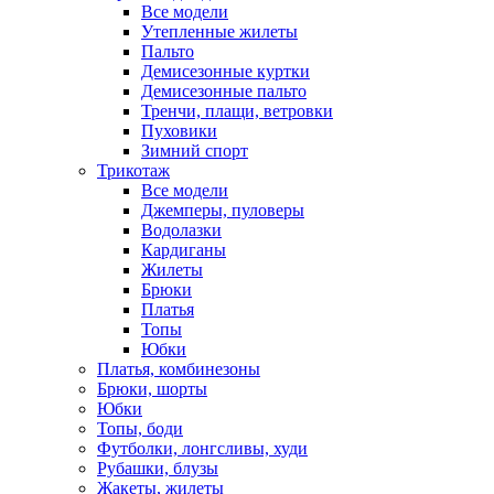
Все модели
Утепленные жилеты
Пальто
Демисезонные куртки
Демисезонные пальто
Тренчи, плащи, ветровки
Пуховики
Зимний спорт
Трикотаж
Все модели
Джемперы, пуловеры
Водолазки
Кардиганы
Жилеты
Брюки
Платья
Топы
Юбки
Платья, комбинезоны
Брюки, шорты
Юбки
Топы, боди
Футболки, лонгсливы, худи
Рубашки, блузы
Жакеты, жилеты