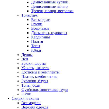
Демисезонные куртки
Демисезонные пальто
Тренчи, плащи, ветровки
Трикотаж
Все модели
Брюки
Водолазки
Джемперы, пуловеры
Кардиганы
Платья
Топы
Юбки
Деним
Лён
Брюки, шорты
Жакеты, жилеты
Костюмы и комплекты
Платья, комбинезоны
Рубашки, блузы
Топы, боди
Футболки, лонгсливы, худи
Юбки
Скидки и акции
Все модели
Верхняя одежда