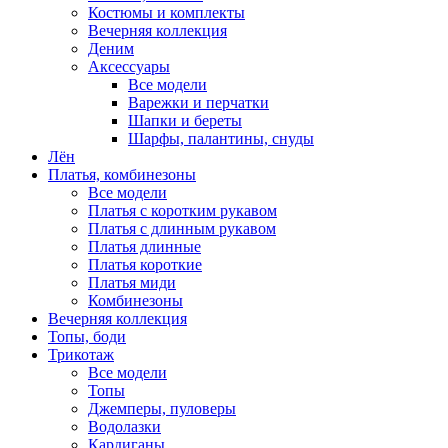
Костюмы и комплекты
Вечерняя коллекция
Деним
Аксессуары
Все модели
Варежки и перчатки
Шапки и береты
Шарфы, палантины, снуды
Лён
Платья, комбинезоны
Все модели
Платья с коротким рукавом
Платья с длинным рукавом
Платья длинные
Платья короткие
Платья миди
Комбинезоны
Вечерняя коллекция
Топы, боди
Трикотаж
Все модели
Топы
Джемперы, пуловеры
Водолазки
Кардиганы