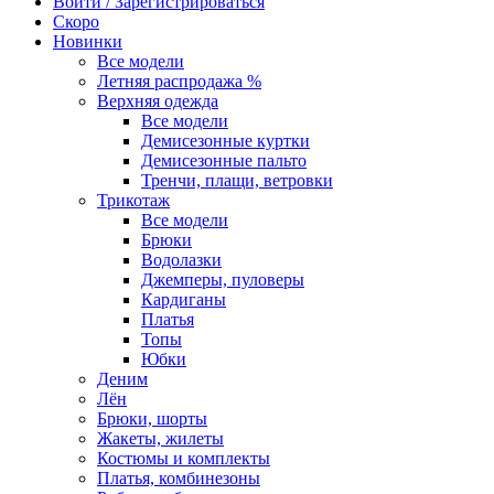
Войти / Зарегистрироваться
Скоро
Новинки
Все модели
Летняя распродажа %
Верхняя одежда
Все модели
Демисезонные куртки
Демисезонные пальто
Тренчи, плащи, ветровки
Трикотаж
Все модели
Брюки
Водолазки
Джемперы, пуловеры
Кардиганы
Платья
Топы
Юбки
Деним
Лён
Брюки, шорты
Жакеты, жилеты
Костюмы и комплекты
Платья, комбинезоны