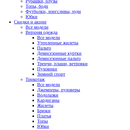
Рубашки, блузы
Топы, боди
Футболки, лонгсливы, худи
Юбки
Скидки и акции
Все модели
Верхняя одежда
Все модели
Утепленные жилеты
Пальто
Демисезонные куртки
Демисезонные пальто
Тренчи, плащи, ветровки
Пуховики
Зимний спорт
Трикотаж
Все модели
Джемперы, пуловеры
Водолазки
Кардиганы
Жилеты
Брюки
Платья
Топы
Юбки