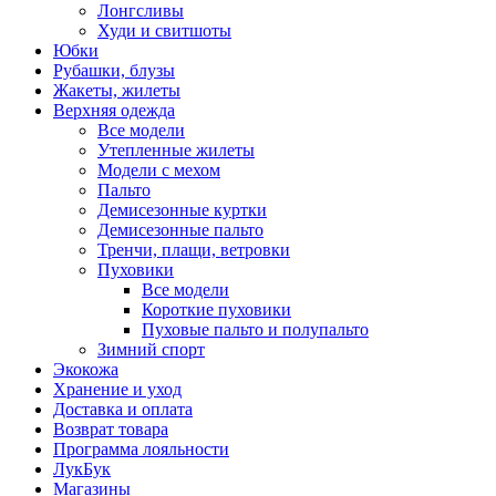
Лонгсливы
Худи и свитшоты
Юбки
Рубашки, блузы
Жакеты, жилеты
Верхняя одежда
Все модели
Утепленные жилеты
Модели с мехом
Пальто
Демисезонные куртки
Демисезонные пальто
Тренчи, плащи, ветровки
Пуховики
Все модели
Короткие пуховики
Пуховые пальто и полупальто
Зимний спорт
Экокожа
Хранение и уход
Доставка и оплата
Возврат товара
Программа лояльности
ЛукБук
Магазины