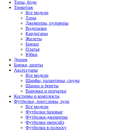
Топы, боди
Трикотаж
Все модели
Топы
Джемперы, пуловеры
Водолазки
Кардиганы
Жилеты
Брюки
Платья
Юбки
Деним
Брюки, шорты
Аксессуары
Все модели
Шарфы, палантины, снуды
Шапки и береты
Варежки и перчатки
Костюмы и комплекты
Футболки, лонгсливы, худи
Все модели
Футболки базовые
Футболки-джемперы
Футболки оверсайз
Футболки в полоску