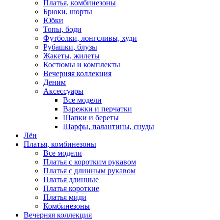
Платья, комбинезоны
Брюки, шорты
Юбки
Топы, боди
Футболки, лонгсливы, худи
Рубашки, блузы
Жакеты, жилеты
Костюмы и комплекты
Вечерняя коллекция
Деним
Аксессуары
Все модели
Варежки и перчатки
Шапки и береты
Шарфы, палантины, снуды
Лён
Платья, комбинезоны
Все модели
Платья с коротким рукавом
Платья с длинным рукавом
Платья длинные
Платья короткие
Платья миди
Комбинезоны
Вечерняя коллекция