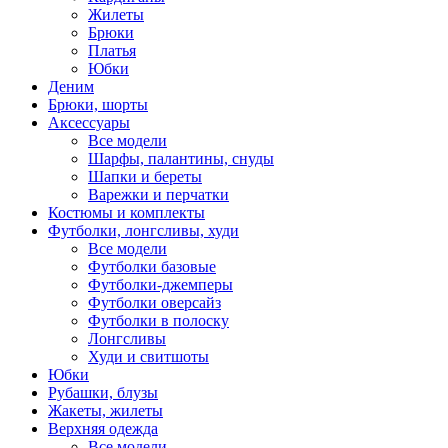
Жилеты
Брюки
Платья
Юбки
Деним
Брюки, шорты
Аксессуары
Все модели
Шарфы, палантины, снуды
Шапки и береты
Варежки и перчатки
Костюмы и комплекты
Футболки, лонгсливы, худи
Все модели
Футболки базовые
Футболки-джемперы
Футболки оверсайз
Футболки в полоску
Лонгсливы
Худи и свитшоты
Юбки
Рубашки, блузы
Жакеты, жилеты
Верхняя одежда
Все модели