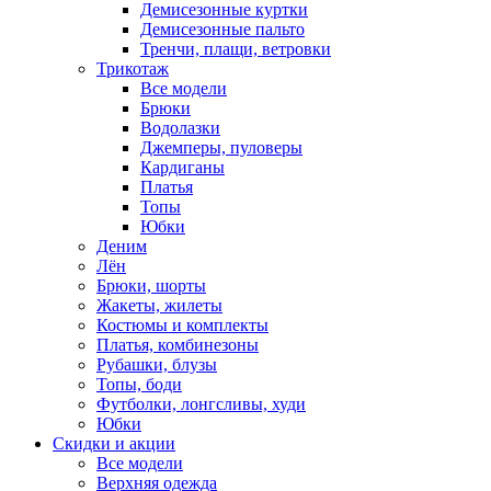
Демисезонные куртки
Демисезонные пальто
Тренчи, плащи, ветровки
Трикотаж
Все модели
Брюки
Водолазки
Джемперы, пуловеры
Кардиганы
Платья
Топы
Юбки
Деним
Лён
Брюки, шорты
Жакеты, жилеты
Костюмы и комплекты
Платья, комбинезоны
Рубашки, блузы
Топы, боди
Футболки, лонгсливы, худи
Юбки
Скидки и акции
Все модели
Верхняя одежда