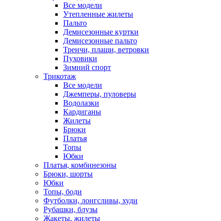
Все модели
Утепленные жилеты
Пальто
Демисезонные куртки
Демисезонные пальто
Тренчи, плащи, ветровки
Пуховики
Зимний спорт
Трикотаж
Все модели
Джемперы, пуловеры
Водолазки
Кардиганы
Жилеты
Брюки
Платья
Топы
Юбки
Платья, комбинезоны
Брюки, шорты
Юбки
Топы, боди
Футболки, лонгсливы, худи
Рубашки, блузы
Жакеты, жилеты