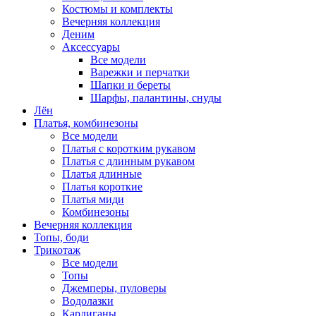
Костюмы и комплекты
Вечерняя коллекция
Деним
Аксессуары
Все модели
Варежки и перчатки
Шапки и береты
Шарфы, палантины, снуды
Лён
Платья, комбинезоны
Все модели
Платья с коротким рукавом
Платья с длинным рукавом
Платья длинные
Платья короткие
Платья миди
Комбинезоны
Вечерняя коллекция
Топы, боди
Трикотаж
Все модели
Топы
Джемперы, пуловеры
Водолазки
Кардиганы