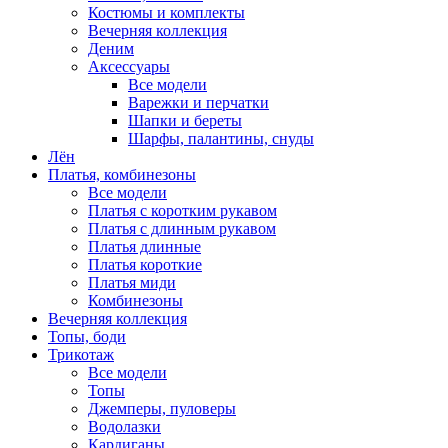
Костюмы и комплекты
Вечерняя коллекция
Деним
Аксессуары
Все модели
Варежки и перчатки
Шапки и береты
Шарфы, палантины, снуды
Лён
Платья, комбинезоны
Все модели
Платья с коротким рукавом
Платья с длинным рукавом
Платья длинные
Платья короткие
Платья миди
Комбинезоны
Вечерняя коллекция
Топы, боди
Трикотаж
Все модели
Топы
Джемперы, пуловеры
Водолазки
Кардиганы