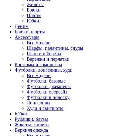
Жилеты
Брюки
Платья
Юбки
Деним
Брюки, шорты
Аксессуары
Все модели
Шарфы, палантины, снуды
Шапки и береты
Варежки и перчатки
Костюмы и комплекты
Футболки, лонгсливы, худи
Все модели
Футболки базовые
Футболки-джемперы
Футболки оверсайз
Футболки в полоску
Лонгсливы
Худи и свитшоты
Юбки
Рубашки, блузы
Жакеты, жилеты
Верхняя одежда
Все модели