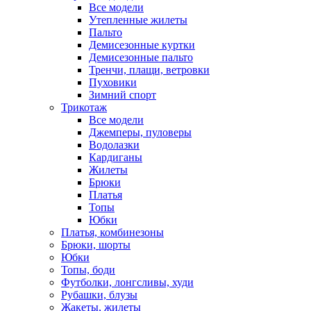
Все модели
Утепленные жилеты
Пальто
Демисезонные куртки
Демисезонные пальто
Тренчи, плащи, ветровки
Пуховики
Зимний спорт
Трикотаж
Все модели
Джемперы, пуловеры
Водолазки
Кардиганы
Жилеты
Брюки
Платья
Топы
Юбки
Платья, комбинезоны
Брюки, шорты
Юбки
Топы, боди
Футболки, лонгсливы, худи
Рубашки, блузы
Жакеты, жилеты