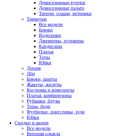
Демисезонные куртки
Демисезонные пальто
Тренчи, плащи, ветровки
Трикотаж
Все модели
Брюки
Водолазки
Джемперы, пуловеры
Кардиганы
Платья
Топы
Юбки
Деним
Лён
Брюки, шорты
Жакеты, жилеты
Костюмы и комплекты
Платья, комбинезоны
Рубашки, блузы
Топы, боди
Футболки, лонгсливы, худи
Юбки
Скидки и акции
Все модели
Верхняя одежда