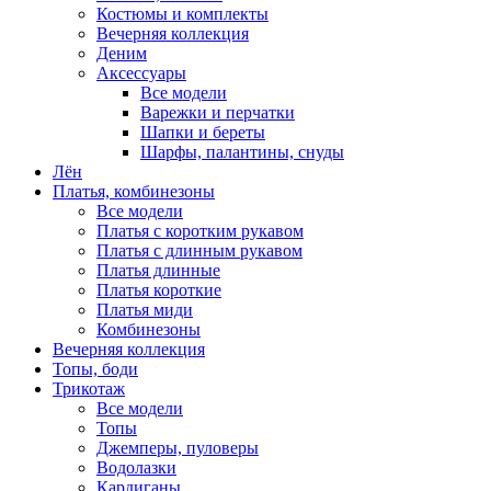
Костюмы и комплекты
Вечерняя коллекция
Деним
Аксессуары
Все модели
Варежки и перчатки
Шапки и береты
Шарфы, палантины, снуды
Лён
Платья, комбинезоны
Все модели
Платья с коротким рукавом
Платья с длинным рукавом
Платья длинные
Платья короткие
Платья миди
Комбинезоны
Вечерняя коллекция
Топы, боди
Трикотаж
Все модели
Топы
Джемперы, пуловеры
Водолазки
Кардиганы