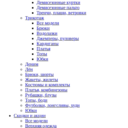
Демисезонные куртки
Демисезонные пальто
Тренчи, плащи, ветровки
Трикотаж
Все модели
Брюки
Водолазки
Джемперы, пуловеры
Кардиганы
Платья
Топы
Юбки
Деним
Лён
Брюки, шорты
Жакеты, жилеты
Костюмы и комплекты
Платья, комбинезоны
Рубашки, блузы
Топы, боди
Футболки, лонгсливы, худи
Юбки
Скидки и акции
Все модели
Верхняя одежда