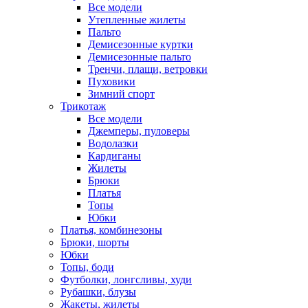
Все модели
Утепленные жилеты
Пальто
Демисезонные куртки
Демисезонные пальто
Тренчи, плащи, ветровки
Пуховики
Зимний спорт
Трикотаж
Все модели
Джемперы, пуловеры
Водолазки
Кардиганы
Жилеты
Брюки
Платья
Топы
Юбки
Платья, комбинезоны
Брюки, шорты
Юбки
Топы, боди
Футболки, лонгсливы, худи
Рубашки, блузы
Жакеты, жилеты