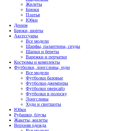
Жилеты
Брюки
Платья
Юбки
Деним
Брюки, шорты
Аксессуары
Все модели
Шарфы, палантины, снуды
Шапки и береты
Варежки и перчатки
Костюмы и комплекты
Футболки, лонгсливы, худи
Все модели
Футболки базовые
Футболки-джемперы
Футболки оверсайз
Футболки в полоску
Лонгсливы
Худи и свитшоты
Юбки
Рубашки, блузы
Жакеты, жилеты
Верхняя одежда
Все модели