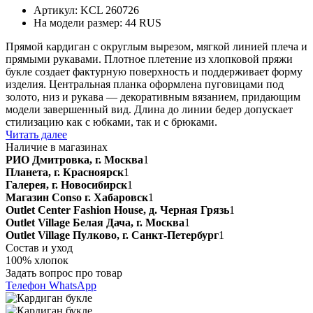
Артикул: KCL 260726
На модели размер: 44 RUS
Прямой кардиган с округлым вырезом, мягкой линией плеча и
прямыми рукавами. Плотное плетение из хлопковой пряжи
букле создает фактурную поверхность и поддерживает форму
изделия. Центральная планка оформлена пуговицами под
золото, низ и рукава — декоративным вязанием, придающим
модели завершенный вид. Длина до линии бедер допускает
стилизацию как с юбками, так и с брюками.
Читать далее
Наличие в магазинах
РИО Дмитровка, г. Москва
1
Планета, г. Красноярск
1
Галерея, г. Новосибирск
1
Магазин Conso г. Хабаровск
1
Outlet Center Fashion House, д. Черная Грязь
1
Outlet Village Белая Дача, г. Москва
1
Outlet Village Пулково, г. Санкт-Петербург
1
Состав и уход
100% хлопок
Задать вопрос про товар
Телефон
WhatsApp