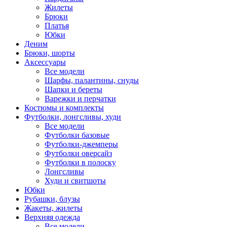
Жилеты
Брюки
Платья
Юбки
Деним
Брюки, шорты
Аксессуары
Все модели
Шарфы, палантины, снуды
Шапки и береты
Варежки и перчатки
Костюмы и комплекты
Футболки, лонгсливы, худи
Все модели
Футболки базовые
Футболки-джемперы
Футболки оверсайз
Футболки в полоску
Лонгсливы
Худи и свитшоты
Юбки
Рубашки, блузы
Жакеты, жилеты
Верхняя одежда
Все модели