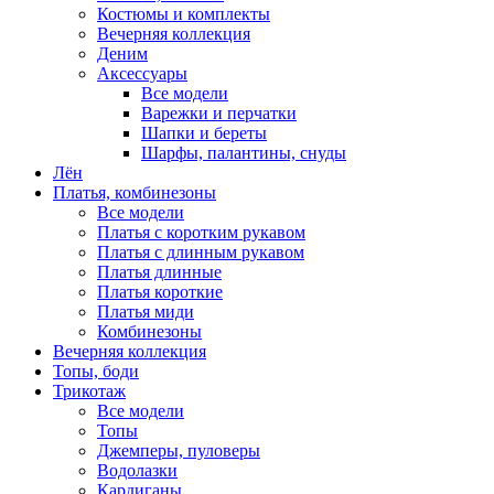
Костюмы и комплекты
Вечерняя коллекция
Деним
Аксессуары
Все модели
Варежки и перчатки
Шапки и береты
Шарфы, палантины, снуды
Лён
Платья, комбинезоны
Все модели
Платья с коротким рукавом
Платья с длинным рукавом
Платья длинные
Платья короткие
Платья миди
Комбинезоны
Вечерняя коллекция
Топы, боди
Трикотаж
Все модели
Топы
Джемперы, пуловеры
Водолазки
Кардиганы