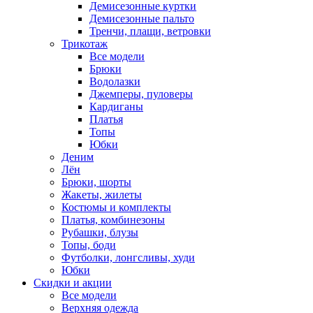
Демисезонные куртки
Демисезонные пальто
Тренчи, плащи, ветровки
Трикотаж
Все модели
Брюки
Водолазки
Джемперы, пуловеры
Кардиганы
Платья
Топы
Юбки
Деним
Лён
Брюки, шорты
Жакеты, жилеты
Костюмы и комплекты
Платья, комбинезоны
Рубашки, блузы
Топы, боди
Футболки, лонгсливы, худи
Юбки
Скидки и акции
Все модели
Верхняя одежда