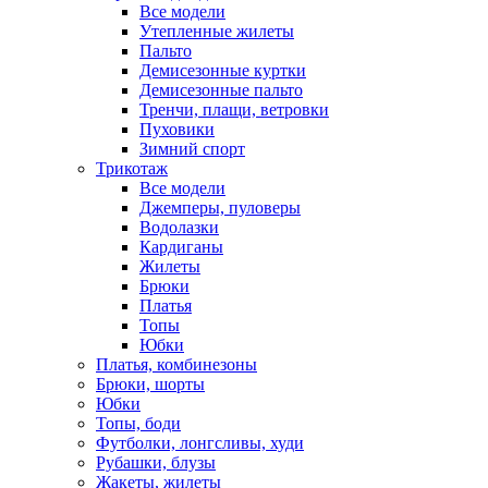
Все модели
Утепленные жилеты
Пальто
Демисезонные куртки
Демисезонные пальто
Тренчи, плащи, ветровки
Пуховики
Зимний спорт
Трикотаж
Все модели
Джемперы, пуловеры
Водолазки
Кардиганы
Жилеты
Брюки
Платья
Топы
Юбки
Платья, комбинезоны
Брюки, шорты
Юбки
Топы, боди
Футболки, лонгсливы, худи
Рубашки, блузы
Жакеты, жилеты