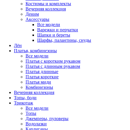
Костюмы и комплекты
Вечерняя коллекция
Деним
Аксессуары
Все модели
Варежки и перчатки
Шапки и береты
Шарфы, палантины, снуды
Лён
Платья, комбинезоны
Все модели
Платья с коротким рукавом
Платья с длинным рукавом
Платья длинные
Платья короткие
Платья миди
Комбинезоны
Вечерняя коллекция
Топы, боди
Трикотаж
Все модели
Топы
Джемперы, пуловеры
Водолазки
Кардиганы