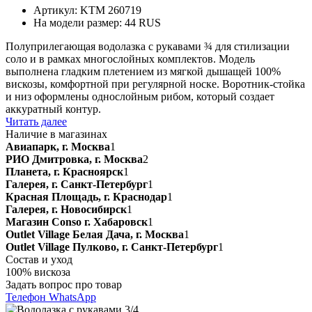
Артикул: KTM 260719
На модели размер: 44 RUS
Полуприлегающая водолазка с рукавами ¾ для стилизации
соло и в рамках многослойных комплектов. Модель
выполнена гладким плетением из мягкой дышащей 100%
вискозы, комфортной при регулярной носке. Воротник-стойка
и низ оформлены однослойным рибом, который создает
аккуратный контур.
Читать далее
Наличие в магазинах
Авиапарк, г. Москва
1
РИО Дмитровка, г. Москва
2
Планета, г. Красноярск
1
Галерея, г. Санкт-Петербург
1
Красная Площадь, г. Краснодар
1
Галерея, г. Новосибирск
1
Магазин Conso г. Хабаровск
1
Outlet Village Белая Дача, г. Москва
1
Outlet Village Пулково, г. Санкт-Петербург
1
Состав и уход
100% вискоза
Задать вопрос про товар
Телефон
WhatsApp