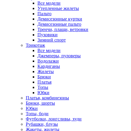
Все модели
Утепленные жилеты
Пальто
Демисезонные куртки
Демисезонные пальто
Тренчи, плащи, ветровки
Пуховики
Зимний спорт
Трикотаж
Все модели
Джемперы, пуловеры
Водолазки
Кардиганы
Жилеты
Брюки
Платья
Топы
Юбки
Платья, комбинезоны
Брюки, шорты
Юбки
Топы, боди
Футболки, лонгсливы, худи
Рубашки, блузы
Жакеты, жилеты