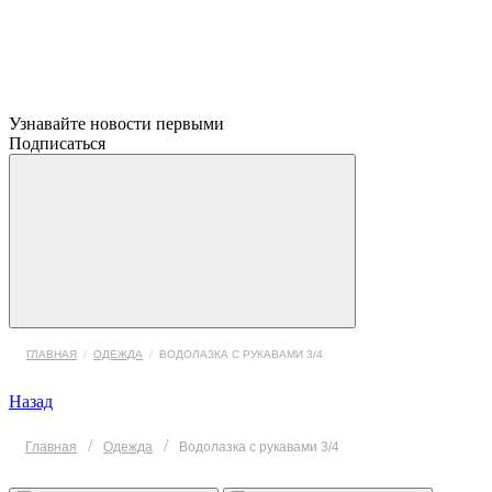
Узнавайте новости первыми
Подписаться
ГЛАВНАЯ
/
ОДЕЖДА
/
ВОДОЛАЗКА С РУКАВАМИ 3/4
Назад
/
/
Главная
Одежда
Водолазка с рукавами 3/4