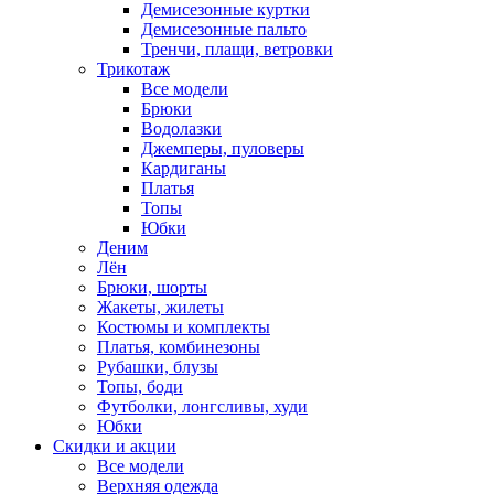
Демисезонные куртки
Демисезонные пальто
Тренчи, плащи, ветровки
Трикотаж
Все модели
Брюки
Водолазки
Джемперы, пуловеры
Кардиганы
Платья
Топы
Юбки
Деним
Лён
Брюки, шорты
Жакеты, жилеты
Костюмы и комплекты
Платья, комбинезоны
Рубашки, блузы
Топы, боди
Футболки, лонгсливы, худи
Юбки
Скидки и акции
Все модели
Верхняя одежда