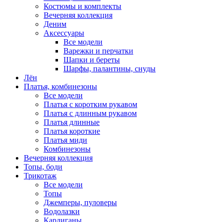
Костюмы и комплекты
Вечерняя коллекция
Деним
Аксессуары
Все модели
Варежки и перчатки
Шапки и береты
Шарфы, палантины, снуды
Лён
Платья, комбинезоны
Все модели
Платья с коротким рукавом
Платья с длинным рукавом
Платья длинные
Платья короткие
Платья миди
Комбинезоны
Вечерняя коллекция
Топы, боди
Трикотаж
Все модели
Топы
Джемперы, пуловеры
Водолазки
Кардиганы