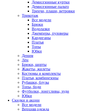
Демисезонные куртки
Демисезонные пальто
Тренчи, плащи, ветровки
Трикотаж
Все модели
Брюки
Водолазки
Джемперы, пуловеры
Кардиганы
Платья
Топы
Юбки
Деним
Лён
Брюки, шорты
Жакеты, жилеты
Костюмы и комплекты
Платья, комбинезоны
Рубашки, блузы
Топы, боди
Футболки, лонгсливы, худи
Юбки
Скидки и акции
Все модели
Верхняя одежда