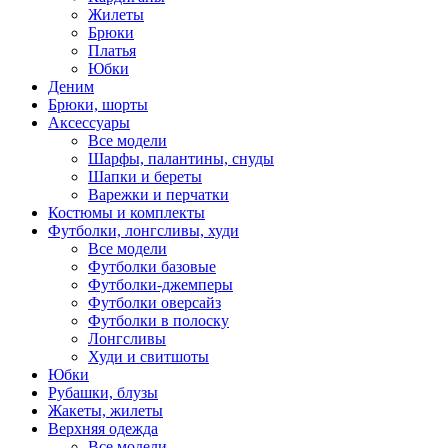
Жилеты
Брюки
Платья
Юбки
Деним
Брюки, шорты
Аксессуары
Все модели
Шарфы, палантины, снуды
Шапки и береты
Варежки и перчатки
Костюмы и комплекты
Футболки, лонгсливы, худи
Все модели
Футболки базовые
Футболки-джемперы
Футболки оверсайз
Футболки в полоску
Лонгсливы
Худи и свитшоты
Юбки
Рубашки, блузы
Жакеты, жилеты
Верхняя одежда
Все модели