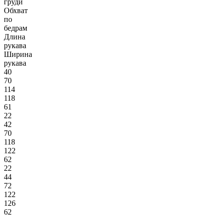
груди
Обхват
по
бедрам
Длина
рукава
Ширина
рукава
40
70
114
118
61
22
42
70
118
122
62
22
44
72
122
126
62