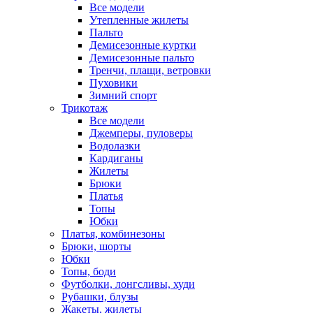
Все модели
Утепленные жилеты
Пальто
Демисезонные куртки
Демисезонные пальто
Тренчи, плащи, ветровки
Пуховики
Зимний спорт
Трикотаж
Все модели
Джемперы, пуловеры
Водолазки
Кардиганы
Жилеты
Брюки
Платья
Топы
Юбки
Платья, комбинезоны
Брюки, шорты
Юбки
Топы, боди
Футболки, лонгсливы, худи
Рубашки, блузы
Жакеты, жилеты