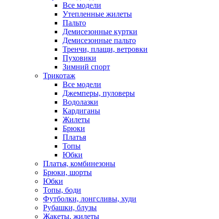
Все модели
Утепленные жилеты
Пальто
Демисезонные куртки
Демисезонные пальто
Тренчи, плащи, ветровки
Пуховики
Зимний спорт
Трикотаж
Все модели
Джемперы, пуловеры
Водолазки
Кардиганы
Жилеты
Брюки
Платья
Топы
Юбки
Платья, комбинезоны
Брюки, шорты
Юбки
Топы, боди
Футболки, лонгсливы, худи
Рубашки, блузы
Жакеты, жилеты