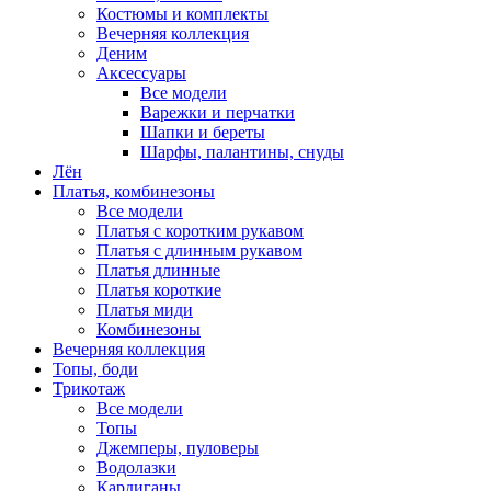
Костюмы и комплекты
Вечерняя коллекция
Деним
Аксессуары
Все модели
Варежки и перчатки
Шапки и береты
Шарфы, палантины, снуды
Лён
Платья, комбинезоны
Все модели
Платья с коротким рукавом
Платья с длинным рукавом
Платья длинные
Платья короткие
Платья миди
Комбинезоны
Вечерняя коллекция
Топы, боди
Трикотаж
Все модели
Топы
Джемперы, пуловеры
Водолазки
Кардиганы