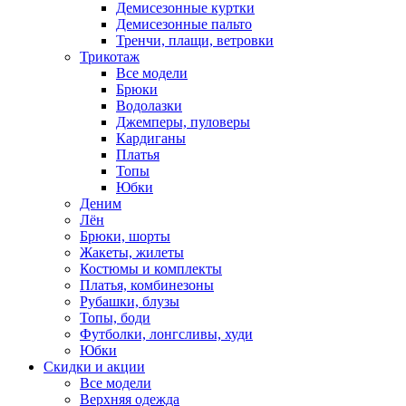
Демисезонные куртки
Демисезонные пальто
Тренчи, плащи, ветровки
Трикотаж
Все модели
Брюки
Водолазки
Джемперы, пуловеры
Кардиганы
Платья
Топы
Юбки
Деним
Лён
Брюки, шорты
Жакеты, жилеты
Костюмы и комплекты
Платья, комбинезоны
Рубашки, блузы
Топы, боди
Футболки, лонгсливы, худи
Юбки
Скидки и акции
Все модели
Верхняя одежда