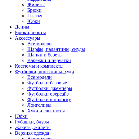
Жилеты
Брюки
Платья
Юбки
Деним
Брюки, шорты
Аксессуары
Все модели
Шарфы, палантины, снуды
Шапки и береты
Варежки и перчатки
Костюмы и комплекты
Футболки, лонгсливы, худи
Все модели
Футболки базовые
Футболки-джемперы
Футболки оверсайз
Футболки в полоску
Лонгсливы
Худи и свитшоты
Юбки
Рубашки, блузы
Жакеты, жилеты
Верхняя одежда
Все модели