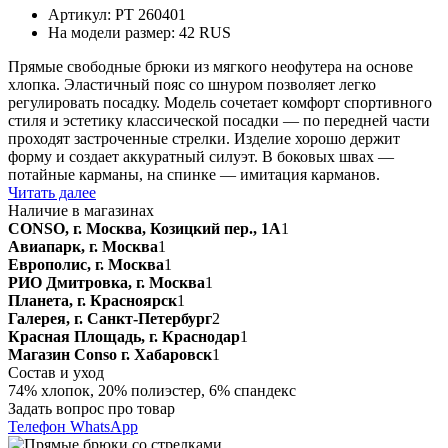
Артикул: PT 260401
На модели размер: 42 RUS
Прямые свободные брюки из мягкого неофутера на основе
хлопка. Эластичный пояс со шнуром позволяет легко
регулировать посадку. Модель сочетает комфорт спортивного
стиля и эстетику классической посадки — по передней части
проходят застроченные стрелки. Изделие хорошо держит
форму и создает аккуратный силуэт. В боковых швах —
потайные карманы, на спинке — имитация карманов.
Читать далее
Наличие в магазинах
CONSO, г. Москва, Козицкий пер., 1А
1
Авиапарк, г. Москва
1
Европолис, г. Москва
1
РИО Дмитровка, г. Москва
1
Планета, г. Красноярск
1
Галерея, г. Санкт-Петербург
2
Красная Площадь, г. Краснодар
1
Магазин Conso г. Хабаровск
1
Состав и уход
74% хлопок, 20% полиэстер, 6% спандекс
Задать вопрос про товар
Телефон
WhatsApp