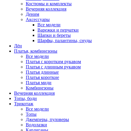
Костюмы и комплекты
Вечерняя коллекция
Деним
Аксессуары
Все модели
Варежки и перчатки
Шапки и береты
Шарфы, палантины, снуды
Лён
Платья, комбинезоны
Все модели
Платья с коротким рукавом
Платья с длинным рукавом
Платья длинные
Платья короткие
Платья миди
Комбинезоны
Вечерняя коллекция
Топы, боди
Трикотаж
Все модели
Топы
Джемперы, пуловеры
Водолазки
Кардиганы