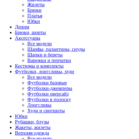
Жилеты
Брюки
Платья
Юбки
Деним
Брюки, шорты
Аксессуары
Все модели
Шарфы, палантины, снуды
Шапки и береты
Варежки и перчатки
Костюмы и комплекты
Футболки, лонгсливы, худи
Все модели
Футболки базовые
Футболки-джемперы
Футболки оверсайз
Футболки в полоску
Лонгсливы
Худи и свитшоты
Юбки
Рубашки, блузы
Жакеты, жилеты
Верхняя одежда
Все модели