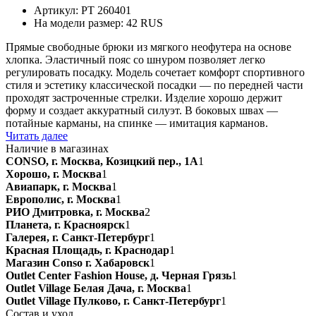
Артикул: PT 260401
На модели размер: 42 RUS
Прямые свободные брюки из мягкого неофутера на основе
хлопка. Эластичный пояс со шнуром позволяет легко
регулировать посадку. Модель сочетает комфорт спортивного
стиля и эстетику классической посадки — по передней части
проходят застроченные стрелки. Изделие хорошо держит
форму и создает аккуратный силуэт. В боковых швах —
потайные карманы, на спинке — имитация карманов.
Читать далее
Наличие в магазинах
CONSO, г. Москва, Козицкий пер., 1А
1
Хорошо, г. Москва
1
Авиапарк, г. Москва
1
Европолис, г. Москва
1
РИО Дмитровка, г. Москва
2
Планета, г. Красноярск
1
Галерея, г. Санкт-Петербург
1
Красная Площадь, г. Краснодар
1
Магазин Conso г. Хабаровск
1
Outlet Center Fashion House, д. Черная Грязь
1
Outlet Village Белая Дача, г. Москва
1
Outlet Village Пулково, г. Санкт-Петербург
1
Состав и уход