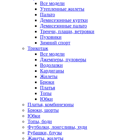
Все модели
Утепленные жилеты
Пальто
Демисезонные куртки
Демисезонные пальто
Тренчи, плащи, ветровки
Пуховики
Зимний спорт
Трикотаж
Все модели
Джемперы, пуловеры
Водолазки
Кардиганы
Жилеты
Брюки
Платья
Топы
Юбки
Платья, комбинезоны
Брюки, шорты
Юбки
Топы, боди
Футболки, лонгсливы, худи
Рубашки, блузы
Жакеты, жилеты