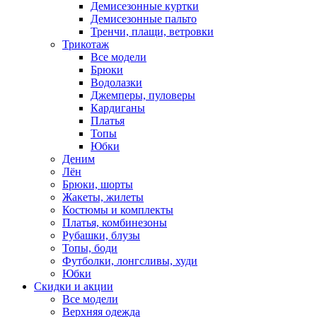
Демисезонные куртки
Демисезонные пальто
Тренчи, плащи, ветровки
Трикотаж
Все модели
Брюки
Водолазки
Джемперы, пуловеры
Кардиганы
Платья
Топы
Юбки
Деним
Лён
Брюки, шорты
Жакеты, жилеты
Костюмы и комплекты
Платья, комбинезоны
Рубашки, блузы
Топы, боди
Футболки, лонгсливы, худи
Юбки
Скидки и акции
Все модели
Верхняя одежда