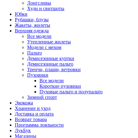
Лонгсливы
Худи и свитшоты
Юбки
Рубашки, блузы
Жакеты, жилеты
Верхняя одежда
Все модели
Утепленные жилеты
Модели с мехом
Пальто
Демисезонные куртки
Демисезонные пальто
Тренчи, плащи, ветровки
Пуховики
Все модели
Короткие пуховики
Пуховые пальто и полупальто
Зимний спорт
Экокожа
Хранение и уход
Доставка и оплата
Возврат товара
Программа лояльности
ЛукБук
Магазины