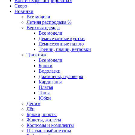
Войти / Зарегистрироваться
Скоро
Новинки
Все модели
Летняя распродажа %
Верхняя одежда
Все модели
Демисезонные куртки
Демисезонные пальто
Тренчи, плащи, ветровки
Трикотаж
Все модели
Брюки
Водолазки
Джемперы, пуловеры
Кардиганы
Платья
Топы
Юбки
Деним
Лён
Брюки, шорты
Жакеты, жилеты
Костюмы и комплекты
Платья, комбинезоны