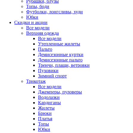
Рубашки, блузы
Топы, боди
Футболки, лонгсливы, худи
Юбки
Скидки и акции
Все модели
Верхняя одежда
Все модели
Утепленные жилеты
Пальто
Демисезонные куртки
Демисезонные пальто
Тренчи, плащи, ветровки
Пуховики
Зимний спорт
Трикотаж
Все модели
Джемперы, пуловеры
Водолазки
Кардиганы
Жилеты
Брюки
Платья
Топы
Юбки