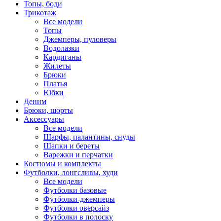
Топы, боди
Трикотаж
Все модели
Топы
Джемперы, пуловеры
Водолазки
Кардиганы
Жилеты
Брюки
Платья
Юбки
Деним
Брюки, шорты
Аксессуары
Все модели
Шарфы, палантины, снуды
Шапки и береты
Варежки и перчатки
Костюмы и комплекты
Футболки, лонгсливы, худи
Все модели
Футболки базовые
Футболки-джемперы
Футболки оверсайз
Футболки в полоску