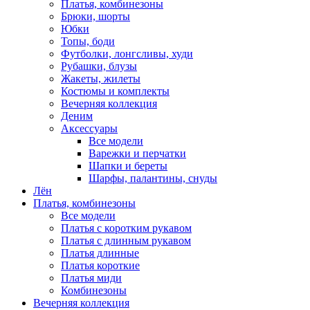
Платья, комбинезоны
Брюки, шорты
Юбки
Топы, боди
Футболки, лонгсливы, худи
Рубашки, блузы
Жакеты, жилеты
Костюмы и комплекты
Вечерняя коллекция
Деним
Аксессуары
Все модели
Варежки и перчатки
Шапки и береты
Шарфы, палантины, снуды
Лён
Платья, комбинезоны
Все модели
Платья с коротким рукавом
Платья с длинным рукавом
Платья длинные
Платья короткие
Платья миди
Комбинезоны
Вечерняя коллекция